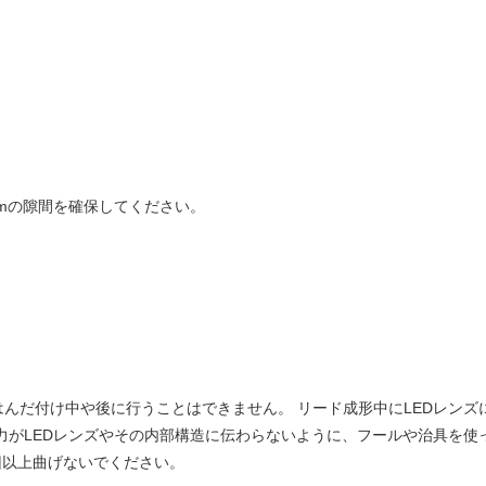
mmの隙間を確保してください。
んだ付け中や後に行うことはできません。 リード成形中にLEDレン
力がLEDレンズやその内部構造に伝わらないように、フールや治具を
回以上曲げないでください。