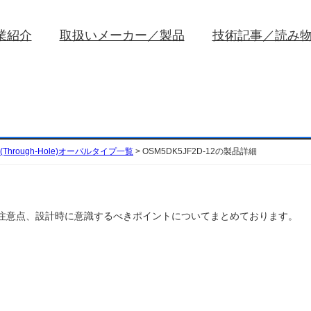
業紹介
取扱いメーカー／製品
技術記事／読み
Through-Hole)オーバルタイプ一覧
>
OSM5DK5JF2D-12の製品詳細
や取扱い注意点、設計時に意識するべきポイントについてまとめております。