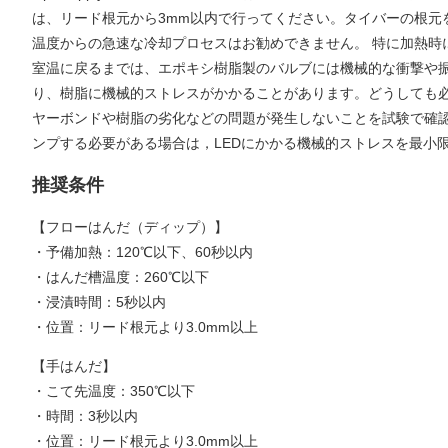
は、リード根元から3mm以内で行ってください。タイバーの根元
温度からの急速な冷却プロセスはお勧めできません。 特に加熱時に
室温に戻るまでは、エポキシ樹脂製のバルブには機械的な衝撃や
り、樹脂に機械的ストレスがかかることがあります。どうしても
ヤーボンドや樹脂の劣化などの問題が発生しないことを試験で確
ンプする必要がある場合は，LEDにかかる機械的ストレスを最小
推奨条件
【フローはんだ（ディップ）】
・予備加熱：120℃以下、60秒以内
・はんだ槽温度：260℃以下
・浸漬時間：5秒以内
・位置：リード根元より3.0mm以上
【手はんだ】
・こて先温度：350℃以下
・時間：3秒以内
・位置：リード根元より3.0mm以上