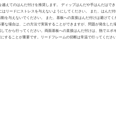
を越えてのはんだ付けを推奨します。 ディップはんだや手はんだはで
はリードにストレスを与えないようにしてください。 また、はんだ付け後
振動を与えないでください。 また、基板への直接はんだ付けは避けてく
必要な場合は、この方法で実装することができますが、問題が発生した
認してから行ってください。両面基板への直接はんだ付けは、熱でエポキ
限にすることが重要です。リードフレームの切断は常温で行ってくださ