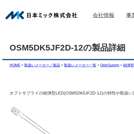
内
容
会社情報
事
を
ス
キ
ッ
OSM5DK5JF2D-12の製品詳細
プ
HOME
>
取扱いメーカー／製品
>
取扱いメーカー一覧
>
OptoSupply
>
砲弾型(
オプトサプライの砲弾型LED(OSM5DK5JF2D-12)の特性