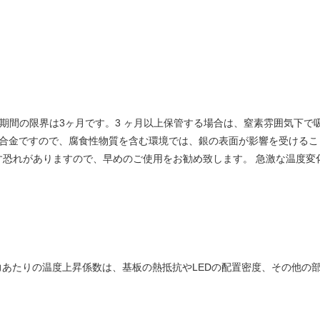
存期間の限界は3ヶ月です。3 ヶ月以上保管する場合は、窒素雰囲気下で
またはCu合金ですので、腐食性物質を含む環境では、銀の表面が影響を受け
す恐れがありますので、早めのご使用をお勧め致します。 急激な温度変
力あたりの温度上昇係数は、基板の熱抵抗やLEDの配置密度、その他の