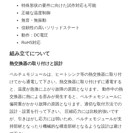
特殊形状の要件に向けた試作対応も可能
正確な温度制御
無音・無振動
信頼性の高いソリッドステート
動作：DC電圧
RoHS対応
組み立てについて
熱交換器の取り付けと設計
ペルチェモジュールは、ヒートシンク等の熱交換器に取り付
けてから通電して下さい。熱交換器に取り付けずに通電する
と、温度が急激に上がり故障の原因となります。 動作中の熱
交換器に熱による歪みが発生すると、ペルチェモジュールに
偏荷重がかかり故障の原因となります。適切な取付方法での
設計・設置を行って下さい。 圧縮応力には比較的強いです
が、引きはがし応力には弱いため、ペルチェモジュールが支
持部材となったり機械的な構造部材となるような設計は避け