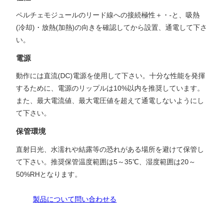
ペルチェモジュールのリード線への接続極性＋・-と、吸熱
(冷却)・放熱(加熱)の向きを確認してから設置、通電して下さ
い。
電源
動作には直流(DC)電源を使用して下さい。十分な性能を発揮
するために、電源のリップルは10%以内を推奨しています。
また、最大電流値、最大電圧値を超えて通電しないようにし
て下さい。
保管環境
直射日光、水濡れや結露等の恐れがある場所を避けて保管し
て下さい。推奨保管温度範囲は5～35℃、湿度範囲は20～
50%RHとなります。
製品について問い合わせる