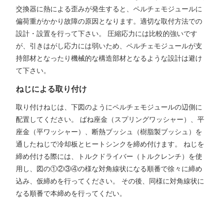
交換器に熱による歪みが発生すると、ペルチェモジュールに
偏荷重がかかり故障の原因となります。適切な取付方法での
設計・設置を行って下さい。 圧縮応力には比較的強いです
が、引きはがし応力には弱いため、ペルチェモジュールが支
持部材となったり機械的な構造部材となるような設計は避け
て下さい。
ねじによる取り付け
取り付けねじは、下図のようにペルチェモジュールの辺側に
配置してください。 ばね座金（スプリングワッシャー）、平
座金（平ワッシャー）、断熱ブッシュ（樹脂製ブッシュ）を
通したねじで冷却板とヒートシンクを締め付けます。 ねじを
締め付ける際には、トルクドライバー（トルクレンチ）を使
用し、図の①②③④の様な対角線状になる順番で徐々に締め
込み、仮締めを行ってください。 その後、同様に対角線状に
なる順番で本締めを行ってくだい。