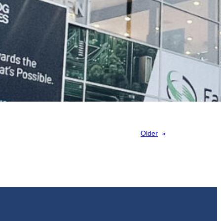
Older
»