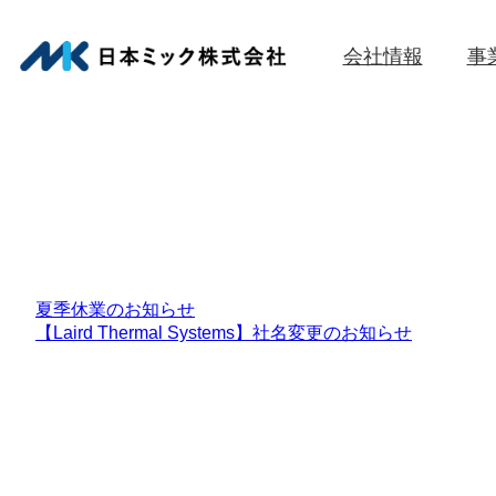
内
容
会社情報
事
を
ス
キ
ッ
プ
夏季休業のお知らせ
【Laird Thermal Systems】社名変更のお知らせ