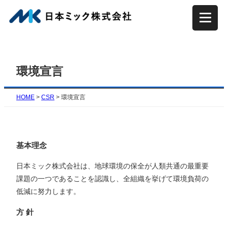
内
容
を
ス
キ
環境宣言
ッ
プ
HOME
>
CSR
>
環境宣言
基本理念
日本ミック株式会社は、地球環境の保全が人類共通の最重要
課題の一つであることを認識し、全組織を挙げて環境負荷の
低減に努力します。
方 針