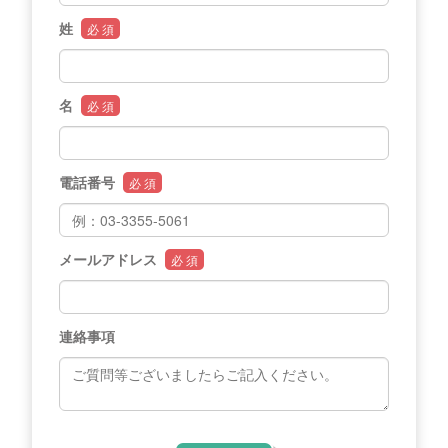
姓
必 須
名
必 須
電話番号
必 須
メールアドレス
必 須
連絡事項