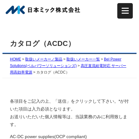
内
容
を
ス
キ
カタログ（ACDC）
ッ
プ
HOME
>
取扱いメーカー／製品
>
取扱いメーカー一覧
>
Bel Power
Solutions(ベルパワーソリューションズ)
>
高圧直流給電対応 サーバー
用高効率電源
>
カタログ（ACDC）
各項目をご記入の上、「送信」をクリックして下さい。*が付
いた項目は入力必須となります。
お送りいただいた個人情報等は、当該業務のみに利用致しま
す。
AC-DC power supplies(OCP compliant)