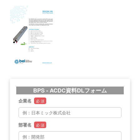
BPS - ACDC資料DLフォーム
企業名
必 須
部署名
必 須