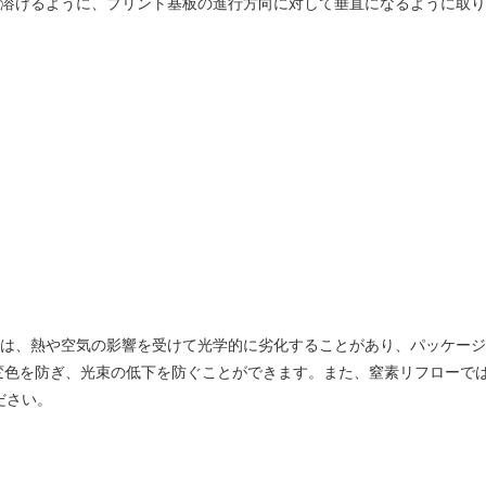
時に溶けるように、プリント基板の進行方向に対して垂直になるように取
ーでは、熱や空気の影響を受けて光学的に劣化することがあり、パッケー
変色を防ぎ、光束の低下を防ぐことができます。また、窒素リフローで
ださい。