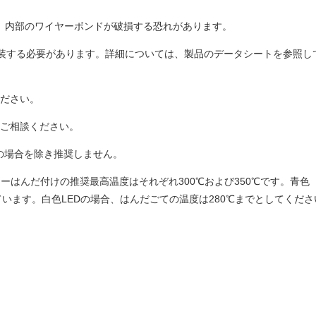
い。内部のワイヤーボンドが破損する恐れがあります。
て実装する必要があります。詳細については、製品のデータシートを参照
ください。
はご相談ください。
の場合を除き推奨しません。
リーはんだ付けの推奨最高温度はそれぞれ300℃および350℃です。青色（代
います。白色LEDの場合、はんだごての温度は280℃までとしてくだ