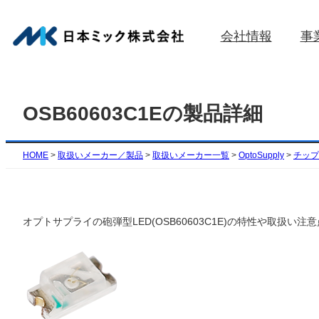
内
容
会社情報
事
を
ス
キ
ッ
OSB60603C1Eの製品詳細
プ
HOME
>
取扱いメーカー／製品
>
取扱いメーカー一覧
>
OptoSupply
>
チップ
オプトサプライの砲弾型LED(OSB60603C1E)の特性や取扱