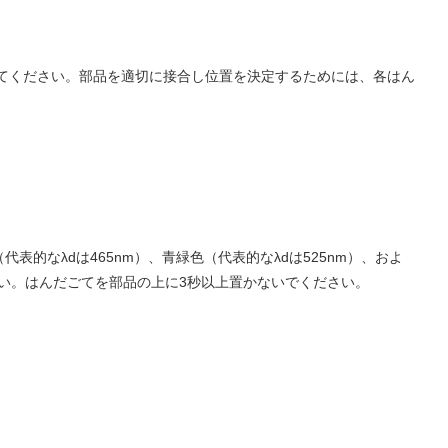
してください。部品を適切に接合し位置を決定するためには、各はん
表的なλdは465nm）、青緑色（代表的なλdは525nm）、およ
さい。はんだごてを部品の上に3秒以上置かないでください。