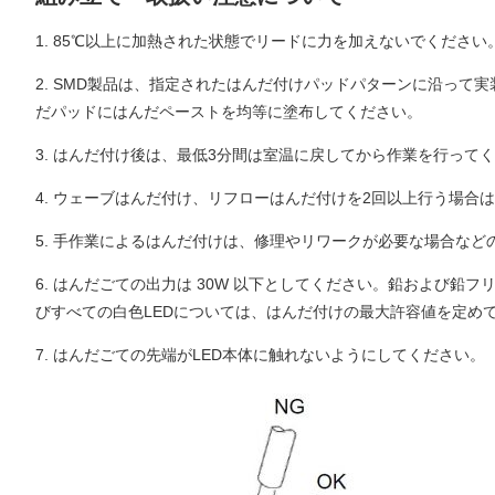
1. 85℃以上に加熱された状態でリードに力を加えないでくださ
2. SMD製品は、指定されたはんだ付けパッドパターンに沿っ
だパッドにはんだペーストを均等に塗布してください。
3. はんだ付け後は、最低3分間は室温に戻してから作業を行って
4. ウェーブはんだ付け、リフローはんだ付けを2回以上行う場合
5. 手作業によるはんだ付けは、修理やリワークが必要な場合など
6. はんだごての出力は 30W 以下としてください。鉛および鉛フ
びすべての白色LEDについては、はんだ付けの最大許容値を定めて
7. はんだごての先端がLED本体に触れないようにしてください。