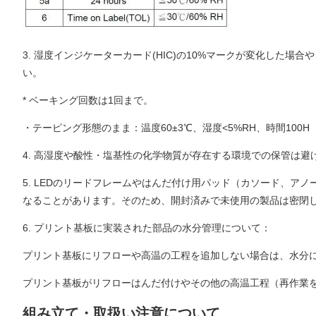
3. 湿度インジケーターカード(HIC)の10%マークが変化した
い。
* ベーキング回数は1回まで。
・テーピング形態のまま：温度60±3℃、湿度<5%RH、時間100H
4. 高湿度や酸性・塩基性の化学物質が存在する環境での保管は避
5. LEDのリードフレームやはんだ付け用パッド（カソード、
なることがあります。そのため、開封済みで未使用の製品は密閉
6. プリント基板に実装された部品の水分管理について：
プリント基板にリフローや高温の工程を追加しない場合は、水分に
プリント基板がリフローはんだ付けやその他の高温工程（再作業
組み立て・取扱い注意について