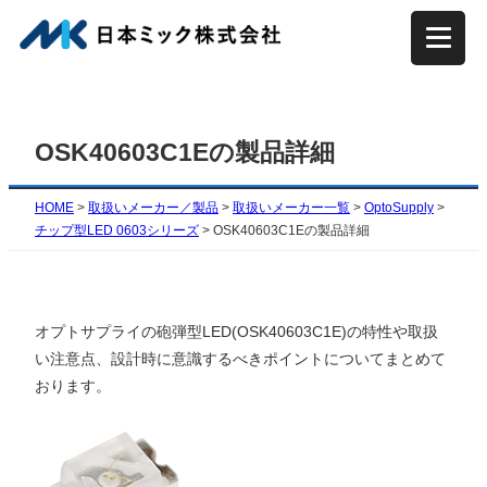
内
容
を
ス
キ
OSK40603C1Eの製品詳細
ッ
プ
HOME
>
取扱いメーカー／製品
>
取扱いメーカー一覧
>
OptoSupply
>
チップ型LED 0603シリーズ
>
OSK40603C1Eの製品詳細
オプトサプライの砲弾型LED(OSK40603C1E)の特性や取扱
い注意点、設計時に意識するべきポイントについてまとめて
おります。