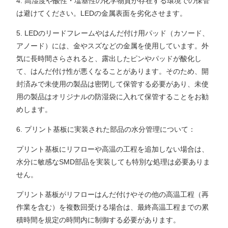
4. 高湿度や酸性・塩基性の化学物質が存在する環境での保管
は避けてください。LEDの金属表面を劣化させます。
5. LEDのリードフレームやはんだ付け用パッド（カソード、
アノード）には、金やスズなどの金属を使用しています。外
気に長時間さらされると、露出したピンやパッドが酸化し
て、はんだ付け性が悪くなることがあります。そのため、開
封済みで未使用の製品は密閉して保管する必要があり、未使
用の製品はオリジナルの防湿袋に入れて保管することをお勧
めします。
6. プリント基板に実装された部品の水分管理について：
プリント基板にリフローや高温の工程を追加しない場合は、
水分に敏感なSMD部品を実装しても特別な処理は必要ありま
せん。
プリント基板がリフローはんだ付けやその他の高温工程（再
作業を含む）を複数回受ける場合は、最終高温工程までの累
積時間を規定の時間内に制御する必要があります。