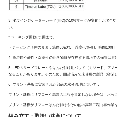
3. 湿度インジケーターカード(HIC)の10%マークが変化した
い。
* ベーキング回数は1回まで。
・テーピング形態のまま：温度60±3℃、湿度<5%RH、時間100H
4. 高湿度や酸性・塩基性の化学物質が存在する環境での保管は避
5. LEDのリードフレームやはんだ付け用パッド（カソード、
なることがあります。そのため、開封済みで未使用の製品は密閉
6. プリント基板に実装された部品の水分管理について：
プリント基板にリフローや高温の工程を追加しない場合は、水分に
プリント基板がリフローはんだ付けやその他の高温工程（再作業
組み立て・取扱い注意について