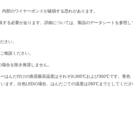
い。内部のワイヤーボンドが破損する恐れがあります。
て実装する必要があります。詳細については、製品のデータシートを参照
ください。
はご相談ください。
の場合を除き推奨しません。
リーはんだ付けの推奨最高温度はそれぞれ300℃および350℃です。青色（代
います。白色LEDの場合、はんだごての温度は280℃までとしてくだ