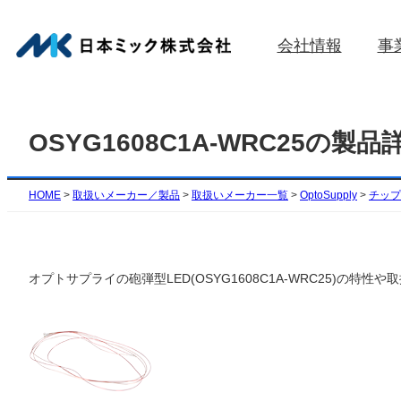
内
容
会社情報
事
を
ス
キ
ッ
OSYG1608C1A-WRC25の製品
プ
HOME
>
取扱いメーカー／製品
>
取扱いメーカー一覧
>
OptoSupply
>
チップ
オプトサプライの砲弾型LED(OSYG1608C1A-WRC25)