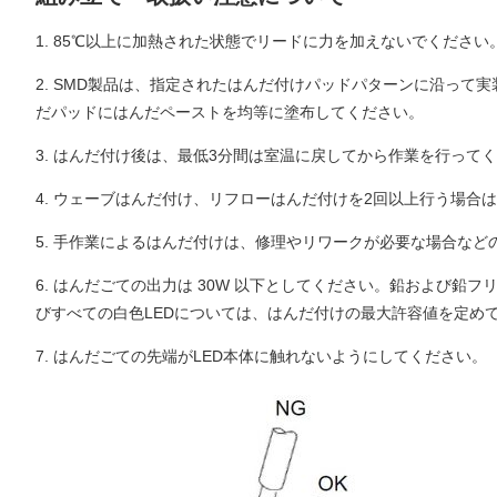
1. 85℃以上に加熱された状態でリードに力を加えないでくださ
2. SMD製品は、指定されたはんだ付けパッドパターンに沿っ
だパッドにはんだペーストを均等に塗布してください。
3. はんだ付け後は、最低3分間は室温に戻してから作業を行って
4. ウェーブはんだ付け、リフローはんだ付けを2回以上行う場合
5. 手作業によるはんだ付けは、修理やリワークが必要な場合など
6. はんだごての出力は 30W 以下としてください。鉛および鉛フ
びすべての白色LEDについては、はんだ付けの最大許容値を定めて
7. はんだごての先端がLED本体に触れないようにしてください。