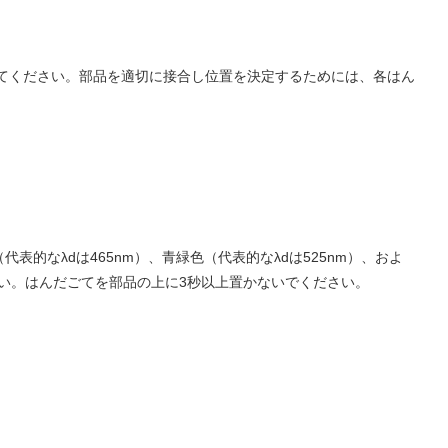
してください。部品を適切に接合し位置を決定するためには、各はん
表的なλdは465nm）、青緑色（代表的なλdは525nm）、およ
さい。はんだごてを部品の上に3秒以上置かないでください。