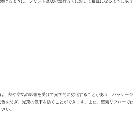
時に溶けるように、プリント基板の進行方向に対して垂直になるように取
ーでは、熱や空気の影響を受けて光学的に劣化することがあり、パッケー
変色を防ぎ、光束の低下を防ぐことができます。また、窒素リフローで
ださい。