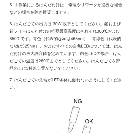
5. 手作業によるはんだ付けは、修理やリワークが必要な場合
などの場合を除き推奨しません。
6. はんだごての出力は 30W 以下としてください。鉛および
鉛フリーはんだ付けの推奨最高温度はそれぞれ300℃および
350℃です。青色（代表的なλdは465nm）、青緑色（代表的
なλdは525nm）、およびすべての白色LEDについては、はん
だ付けの最大許容値を定めています。白色LEDの場合、はん
だごての温度は280℃までとしてください。はんだごてを部
品の上に3秒以上置かないでください。
7. はんだごての先端がLED本体に触れないようにしてくださ
い。