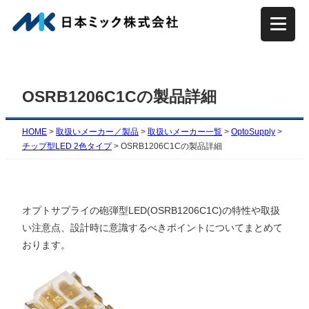
内
容
を
ス
キ
OSRB1206C1Cの製品詳細
ッ
プ
HOME
>
取扱いメーカー／製品
>
取扱いメーカー一覧
>
OptoSupply
>
チップ型LED 2色タイプ
>
OSRB1206C1Cの製品詳細
オプトサプライの砲弾型LED(OSRB1206C1C)の特性や取扱
い注意点、設計時に意識するべきポイントについてまとめて
おります。