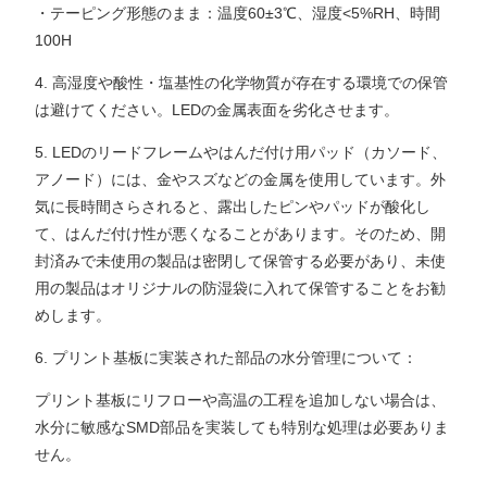
・テーピング形態のまま：温度60±3℃、湿度<5%RH、時間
100H
4. 高湿度や酸性・塩基性の化学物質が存在する環境での保管
は避けてください。LEDの金属表面を劣化させます。
5. LEDのリードフレームやはんだ付け用パッド（カソード、
アノード）には、金やスズなどの金属を使用しています。外
気に長時間さらされると、露出したピンやパッドが酸化し
て、はんだ付け性が悪くなることがあります。そのため、開
封済みで未使用の製品は密閉して保管する必要があり、未使
用の製品はオリジナルの防湿袋に入れて保管することをお勧
めします。
6. プリント基板に実装された部品の水分管理について：
プリント基板にリフローや高温の工程を追加しない場合は、
水分に敏感なSMD部品を実装しても特別な処理は必要ありま
せん。