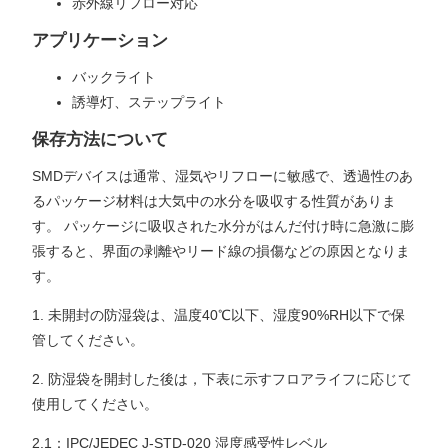
赤外線リフロー対応
アプリケーション
バックライト
誘導灯、ステップライト
保存方法について
SMDデバイスは通常、湿気やリフローに敏感で、透過性のあ
るパッケージ材料は大気中の水分を吸収する性質がありま
す。 パッケージに吸収された水分がはんだ付け時に急激に膨
張すると、界面の剥離やリード線の損傷などの原因となりま
す。
1. 未開封の防湿袋は、温度40℃以下、湿度90%RH以下で保
管してください。
2. 防湿袋を開封した後は，下表に示すフロアライフに応じて
使用してください。
2.1：IPC/JEDEC J-STD-020 湿度感受性レベル