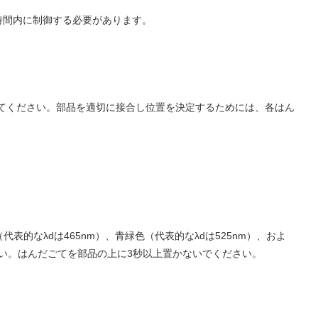
時間内に制御する必要があります。
してください。部品を適切に接合し位置を決定するためには、各はん
表的なλdは465nm）、青緑色（代表的なλdは525nm）、およ
さい。はんだごてを部品の上に3秒以上置かないでください。