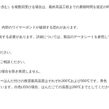
を含む）を複数回受ける場合は、最終高温工程までの累積時間を規定の
い。内部のワイヤーボンドが破損する恐れがあります。
て実装する必要があります。詳細については、製品のデータシートを参照
ください。
はご相談ください。
の場合を除き推奨しません。
リーはんだ付けの推奨最高温度はそれぞれ300℃および350℃です。青色（代
います。白色LEDの場合、はんだごての温度は280℃までとしてくだ