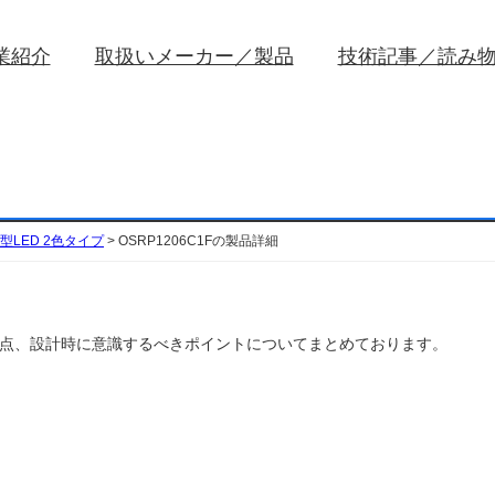
業紹介
取扱いメーカー／製品
技術記事／読み
型LED 2色タイプ
>
OSRP1206C1Fの製品詳細
扱い注意点、設計時に意識するべきポイントについてまとめております。