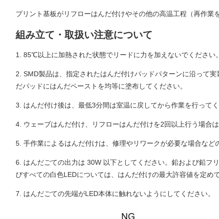
プリント基板がリフローはんだ付けやその他の高温工程（再作業
組み立て・取扱い注意について
1. 85℃以上に加熱された状態でリードに力を加えないでくださ
2. SMD製品は、指定されたはんだ付けパッドパターンに沿っ
だパッドにはんだペーストを均等に塗布してください。
3. はんだ付け後は、最低3分間は室温に戻してから作業を行って
4. ウェーブはんだ付け、リフローはんだ付けを2回以上行う場合
5. 手作業によるはんだ付けは、修理やリワークが必要な場合など
6. はんだごての出力は 30W 以下としてください。鉛および鉛フ
びすべての白色LEDについては、はんだ付けの最大許容値を定めて
7. はんだごての先端がLED本体に触れないようにしてください。