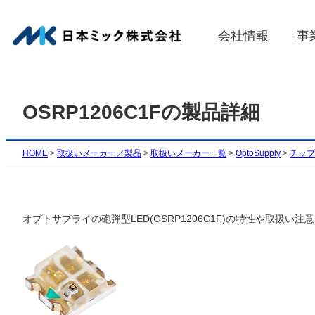
内
容
会社情報
事
を
ス
キ
ッ
OSRP1206C1Fの製品詳細
プ
HOME
>
取扱いメーカー／製品
>
取扱いメーカー一覧
>
OptoSupply
>
チップ
オプトサプライの砲弾型LED(OSRP1206C1F)の特性や取