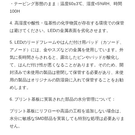
・テーピング形態のまま：温度60±3℃、湿度<5%RH、時間
100H
4. 高湿度や酸性・塩基性の化学物質が存在する環境での保管
は避けてください。LEDの金属表面を劣化させます。
5. LEDのリードフレームやはんだ付け用パッド（カソード、
アノード）には、金やスズなどの金属を使用しています。外
気に長時間さらされると、露出したピンやパッドが酸化し
て、はんだ付け性が悪くなることがあります。そのため、開
封済みで未使用の製品は密閉して保管する必要があり、未使
用の製品はオリジナルの防湿袋に入れて保管することをお勧
めします。
6. プリント基板に実装された部品の水分管理について：
プリント基板にリフローや高温の工程を追加しない場合は、
水分に敏感なSMD部品を実装しても特別な処理は必要ありま
せん。