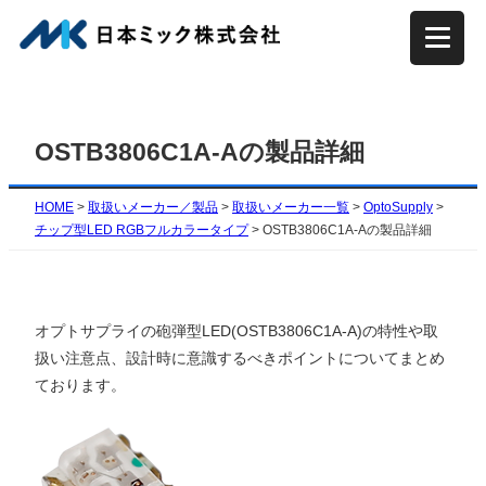
内
容
を
ス
キ
OSTB3806C1A-Aの製品詳細
ッ
プ
HOME
>
取扱いメーカー／製品
>
取扱いメーカー一覧
>
OptoSupply
>
チップ型LED RGBフルカラータイプ
>
OSTB3806C1A-Aの製品詳細
オプトサプライの砲弾型LED(OSTB3806C1A-A)の特性や取
扱い注意点、設計時に意識するべきポイントについてまとめ
ております。