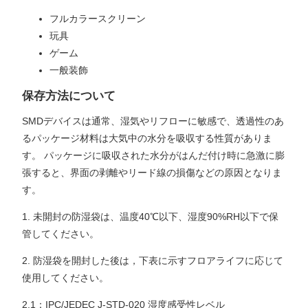
フルカラースクリーン
玩具
ゲーム
一般装飾
保存方法について
SMDデバイスは通常、湿気やリフローに敏感で、透過性のあ
るパッケージ材料は大気中の水分を吸収する性質がありま
す。 パッケージに吸収された水分がはんだ付け時に急激に膨
張すると、界面の剥離やリード線の損傷などの原因となりま
す。
1. 未開封の防湿袋は、温度40℃以下、湿度90%RH以下で保
管してください。
2. 防湿袋を開封した後は，下表に示すフロアライフに応じて
使用してください。
2.1：IPC/JEDEC J-STD-020 湿度感受性レベル