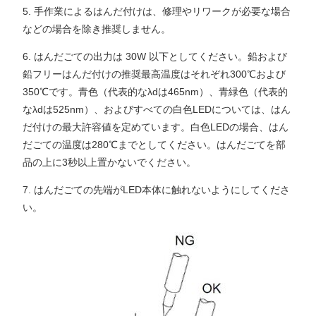
5. 手作業によるはんだ付けは、修理やリワークが必要な場合
などの場合を除き推奨しません。
6. はんだごての出力は 30W 以下としてください。鉛および
鉛フリーはんだ付けの推奨最高温度はそれぞれ300℃および
350℃です。青色（代表的なλdは465nm）、青緑色（代表的
なλdは525nm）、およびすべての白色LEDについては、はん
だ付けの最大許容値を定めています。白色LEDの場合、はん
だごての温度は280℃までとしてください。はんだごてを部
品の上に3秒以上置かないでください。
7. はんだごての先端がLED本体に触れないようにしてくださ
い。