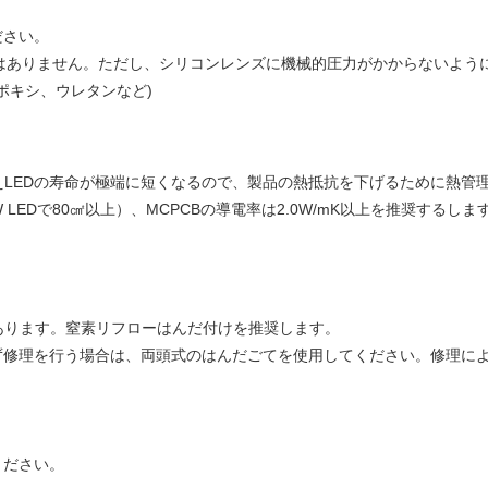
ださい。
はありません。ただし、シリコンレンズに機械的圧力がかからないよう
ポキシ、ウレタンなど)
LEDの寿命が極端に短くなるので、製品の熱抵抗を下げるために熱管理
W LEDで80㎠以上）、MCPCBの導電率は2.0W/mK以上を推奨する
あります。窒素リフローはんだ付けを推奨します。
ず修理を行う場合は、両頭式のはんだごてを使用してください。修理によ
ください。