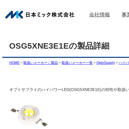
内
容
会社情報
事
を
ス
キ
ッ
OSG5XNE3E1Eの製品詳細
プ
HOME
>
取扱いメーカー／製品
>
取扱いメーカー一覧
>
OptoSupply
>
ハイパ
オプトサプライのハイパワーLED(OSG5XNE3E1E)の特性