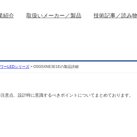
業紹介
取扱いメーカー／製品
技術記事／読み
ワーLEDシリーズ
>
OSG5XNE3E1Eの製品詳細
や取扱い注意点、設計時に意識するべきポイントについてまとめております。