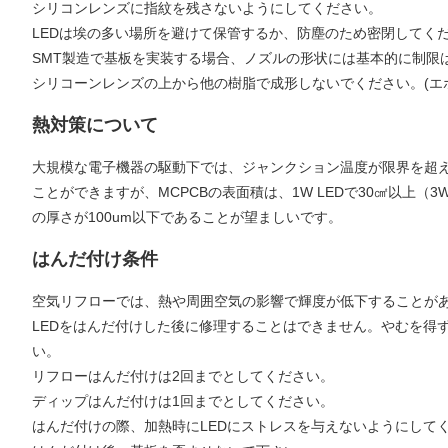
シリコンレンズに指紋を残さないようにしてください。
LEDは埃の多い場所を避けて保管するか、防塵のため密閉してく
SMT製造で基板を実装する場合、ノズルの形状には基本的に制限
シリコーンレンズの上から他の樹脂で成形しないでください。(エ
熱対策について
大規模な電子機器の駆動下では、ジャンクション温度が限界を超え
ことができますが、MCPCBの表面積は、1W LEDで30㎠以上（3
の厚さが100um以下であることが望ましいです。
はんだ付け条件
空気リフローでは、熱や周囲空気の影響で輝度が低下することが
LEDをはんだ付けした後に修理することはできません。やむを得
い。
リフローはんだ付けは2回までとしてください。
ディップはんだ付けは1回までとしてください。
はんだ付けの際、加熱時にLEDにストレスを与えないようにして