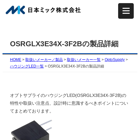
内
容
を
ス
キ
OSRGLX3E34X-3F2Bの製品詳細
ッ
プ
HOME
>
取扱いメーカー／製品
>
取扱いメーカー一覧
>
OptoSupply
>
ハウジングLED一覧
>
OSRGLX3E34X-3F2Bの製品詳細
オプトサプライのハウジングLED(OSRGLX3E34X-3F2B)の
特性や取扱い注意点、設計時に意識するべきポイントについ
てまとめております。