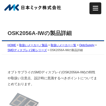
内
容
を
ス
キ
OSK2056A-IWの製品詳細
ッ
プ
HOME
>
取扱いメーカー／製品
>
取扱いメーカー一覧
>
OptoSupply
>
SMDディスプレイ2桁シリーズ
>
OSK2056A-IWの製品詳細
オプトサプライのSMDディスプレイ(OSK2056A-IW)の特性
や取扱い注意点、設計時に意識するべきポイントについてま
とめております。