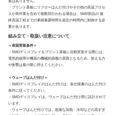
要はありません。
・プリント基板にリフローはんだ付けやその他の高温プロセ
スが再作業を含めて複数回行われる場合は、SMD部品の 最
終高温工程までの累積暴露時間を規定の時間内に制御する必
要があります。
組み立て・取扱い注意について
＜表面実装条件＞
・SMDディスプレイをプリント基板に自動実装する際には、
電気的故障や機器の機械的損傷の原因となるため、加える力
や衝撃は最小限に抑えてください。
＜ウェーブはんだ付け＞
・SMDディスプレイのはんだ付けは、各仕様書のはんだ付け
条件に従ってください。
・SMDディスプレイは、ウェーブはんだ付け用に設計されて
います。
・ウェーブはんだ付けでは、急激な加熱・冷却などの高すぎ