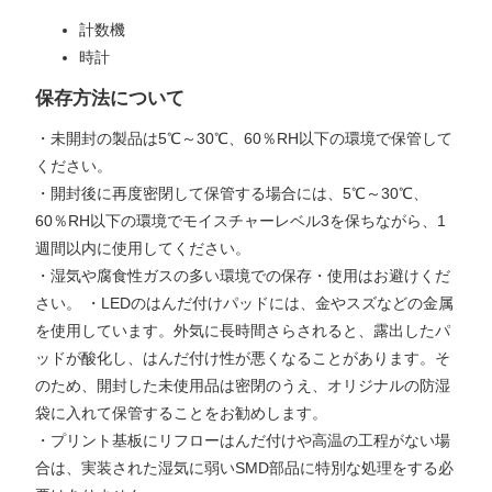
計数機
時計
保存方法について
・未開封の製品は5℃～30℃、60％RH以下の環境で保管して
ください。
・開封後に再度密閉して保管する場合には、5℃～30℃、
60％RH以下の環境でモイスチャーレベル3を保ちながら、1
週間以内に使用してください。
・湿気や腐食性ガスの多い環境での保存・使用はお避けくだ
さい。 ・LEDのはんだ付けパッドには、金やスズなどの金属
を使用しています。外気に長時間さらされると、露出したパ
ッドが酸化し、はんだ付け性が悪くなることがあります。そ
のため、開封した未使用品は密閉のうえ、オリジナルの防湿
袋に入れて保管することをお勧めします。
・プリント基板にリフローはんだ付けや高温の工程がない場
合は、実装された湿気に弱いSMD部品に特別な処理をする必