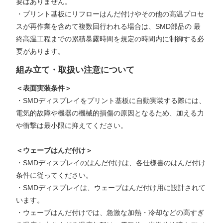
要はありません。
・プリント基板にリフローはんだ付けやその他の高温プロセ
スが再作業を含めて複数回行われる場合は、SMD部品の 最
終高温工程までの累積暴露時間を規定の時間内に制御する必
要があります。
組み立て・取扱い注意について
＜表面実装条件＞
・SMDディスプレイをプリント基板に自動実装する際には、
電気的故障や機器の機械的損傷の原因となるため、加える力
や衝撃は最小限に抑えてください。
＜ウェーブはんだ付け＞
・SMDディスプレイのはんだ付けは、各仕様書のはんだ付け
条件に従ってください。
・SMDディスプレイは、ウェーブはんだ付け用に設計されて
います。
・ウェーブはんだ付けでは、急激な加熱・冷却などの高すぎ