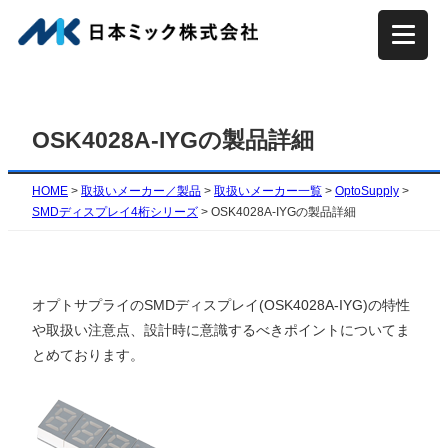
内
容
を
ス
キ
OSK4028A-IYGの製品詳細
ッ
プ
HOME
>
取扱いメーカー／製品
>
取扱いメーカー一覧
>
OptoSupply
>
SMDディスプレイ4桁シリーズ
>
OSK4028A-IYGの製品詳細
オプトサプライのSMDディスプレイ(OSK4028A-IYG)の特性
や取扱い注意点、設計時に意識するべきポイントについてま
とめております。