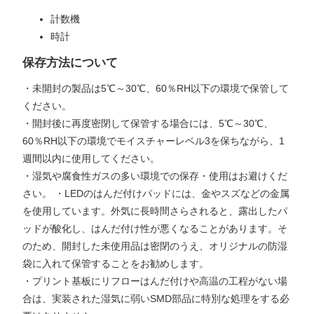
計数機
時計
保存方法について
・未開封の製品は5℃～30℃、60％RH以下の環境で保管して
ください。
・開封後に再度密閉して保管する場合には、5℃～30℃、
60％RH以下の環境でモイスチャーレベル3を保ちながら、1
週間以内に使用してください。
・湿気や腐食性ガスの多い環境での保存・使用はお避けくだ
さい。 ・LEDのはんだ付けパッドには、金やスズなどの金属
を使用しています。外気に長時間さらされると、露出したパ
ッドが酸化し、はんだ付け性が悪くなることがあります。そ
のため、開封した未使用品は密閉のうえ、オリジナルの防湿
袋に入れて保管することをお勧めします。
・プリント基板にリフローはんだ付けや高温の工程がない場
合は、実装された湿気に弱いSMD部品に特別な処理をする必