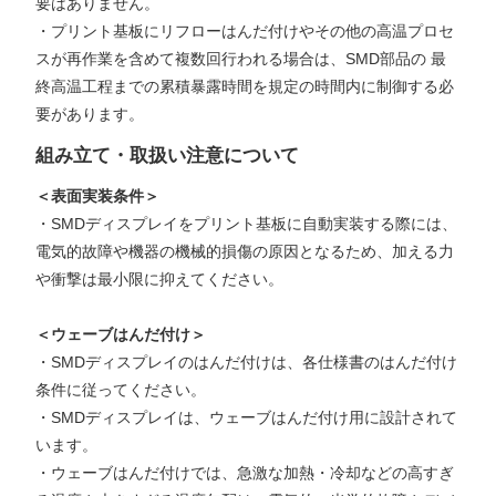
要はありません。
・プリント基板にリフローはんだ付けやその他の高温プロセ
スが再作業を含めて複数回行われる場合は、SMD部品の 最
終高温工程までの累積暴露時間を規定の時間内に制御する必
要があります。
組み立て・取扱い注意について
＜表面実装条件＞
・SMDディスプレイをプリント基板に自動実装する際には、
電気的故障や機器の機械的損傷の原因となるため、加える力
や衝撃は最小限に抑えてください。
＜ウェーブはんだ付け＞
・SMDディスプレイのはんだ付けは、各仕様書のはんだ付け
条件に従ってください。
・SMDディスプレイは、ウェーブはんだ付け用に設計されて
います。
・ウェーブはんだ付けでは、急激な加熱・冷却などの高すぎ