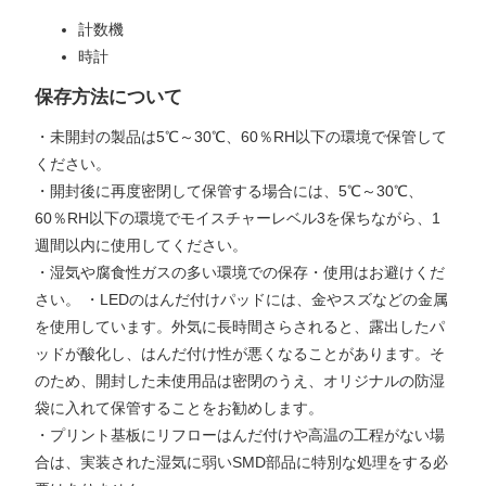
計数機
時計
保存方法について
・未開封の製品は5℃～30℃、60％RH以下の環境で保管して
ください。
・開封後に再度密閉して保管する場合には、5℃～30℃、
60％RH以下の環境でモイスチャーレベル3を保ちながら、1
週間以内に使用してください。
・湿気や腐食性ガスの多い環境での保存・使用はお避けくだ
さい。 ・LEDのはんだ付けパッドには、金やスズなどの金属
を使用しています。外気に長時間さらされると、露出したパ
ッドが酸化し、はんだ付け性が悪くなることがあります。そ
のため、開封した未使用品は密閉のうえ、オリジナルの防湿
袋に入れて保管することをお勧めします。
・プリント基板にリフローはんだ付けや高温の工程がない場
合は、実装された湿気に弱いSMD部品に特別な処理をする必