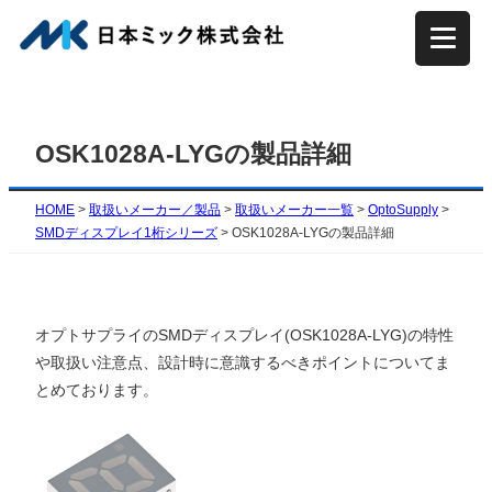
内
容
を
ス
キ
OSK1028A-LYGの製品詳細
ッ
プ
HOME
>
取扱いメーカー／製品
>
取扱いメーカー一覧
>
OptoSupply
>
SMDディスプレイ1桁シリーズ
>
OSK1028A-LYGの製品詳細
オプトサプライのSMDディスプレイ(OSK1028A-LYG)の特性
や取扱い注意点、設計時に意識するべきポイントについてま
とめております。