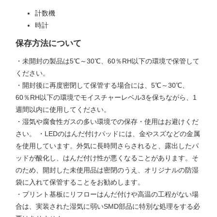
計数機
時計
保存方法について
・未開封の製品は5℃～30℃、60％RH以下の環境で保管して
ください。
・開封後に再度密閉して保管する場合には、5℃～30℃、
60％RH以下の環境でモイスチャーレベル3を保ちながら、1
週間以内に使用してください。
・湿気や腐食性ガスの多い環境での保存・使用はお避けくだ
さい。 ・LEDのはんだ付けパッドには、金やスズなどの金属
を使用しています。外気に長時間さらされると、露出したパ
ッドが酸化し、はんだ付け性が悪くなることがあります。そ
のため、開封した未使用品は密閉のうえ、オリジナルの防湿
袋に入れて保管することをお勧めします。
・プリント基板にリフローはんだ付けや高温の工程がない場
合は、実装された湿気に弱いSMD部品に特別な処理をする必