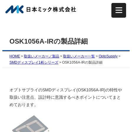
内
容
を
ス
キ
OSK1056A-IRの製品詳細
ッ
プ
HOME
>
取扱いメーカー／製品
>
取扱いメーカー一覧
>
OptoSupply
>
SMDディスプレイ1桁シリーズ
>
OSK1056A-IRの製品詳細
オプトサプライのSMDディスプレイ(OSK1056A-IR)の特性や
取扱い注意点、設計時に意識するべきポイントについてまと
めております。