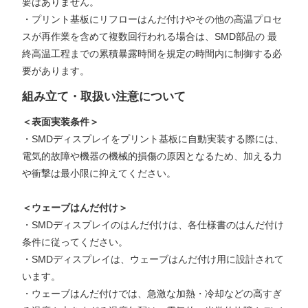
要はありません。
・プリント基板にリフローはんだ付けやその他の高温プロセ
スが再作業を含めて複数回行われる場合は、SMD部品の 最
終高温工程までの累積暴露時間を規定の時間内に制御する必
要があります。
組み立て・取扱い注意について
＜表面実装条件＞
・SMDディスプレイをプリント基板に自動実装する際には、
電気的故障や機器の機械的損傷の原因となるため、加える力
や衝撃は最小限に抑えてください。
＜ウェーブはんだ付け＞
・SMDディスプレイのはんだ付けは、各仕様書のはんだ付け
条件に従ってください。
・SMDディスプレイは、ウェーブはんだ付け用に設計されて
います。
・ウェーブはんだ付けでは、急激な加熱・冷却などの高すぎ