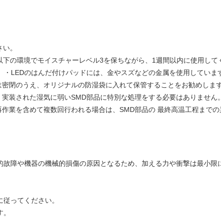
さい。
H以下の環境でモイスチャーレベル3を保ちながら、1週間以内に使用して
 ・LEDのはんだ付けパッドには、金やスズなどの金属を使用してい
は密閉のうえ、オリジナルの防湿袋に入れて保管することをお勧めしま
実装された湿気に弱いSMD部品に特別な処理をする必要はありません
作業を含めて複数回行われる場合は、SMD部品の 最終高温工程まで
的故障や機器の機械的損傷の原因となるため、加える力や衝撃は最小限
に従ってください。
す。