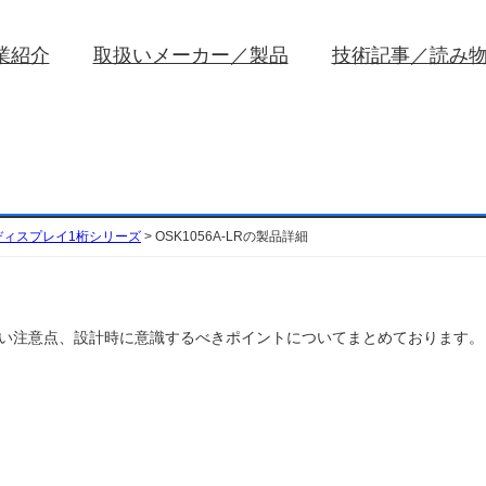
業紹介
取扱いメーカー／製品
技術記事／読み
ディスプレイ1桁シリーズ
>
OSK1056A-LRの製品詳細
性や取扱い注意点、設計時に意識するべきポイントについてまとめております。