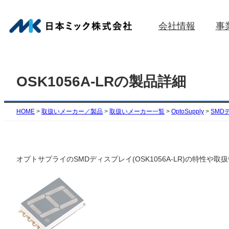
内
容
会社情報
事
を
ス
キ
ッ
OSK1056A-LRの製品詳細
プ
HOME
>
取扱いメーカー／製品
>
取扱いメーカー一覧
>
OptoSupply
>
SMD
オプトサプライのSMDディスプレイ(OSK1056A-LR)の特