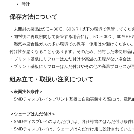
時計
保存方法について
・未開封の製品は5℃～30℃、60％RH以下の環境で保管してくだ
・開封後に再度密閉して保管する場合には、5℃～30℃、60％R
・湿気や腐食性ガスの多い環境での保存・使用はお避けください。
付け性が悪くなることがあります。そのため、開封した未使用品
・プリント基板にリフローはんだ付けや高温の工程がない場合は、
・プリント基板にリフローはんだ付けやその他の高温プロセスが再
組み立て・取扱い注意について
＜表面実装条件＞
・SMDディスプレイをプリント基板に自動実装する際には、電気
＜ウェーブはんだ付け＞
・SMDディスプレイのはんだ付けは、各仕様書のはんだ付け条件
・SMDディスプレイは、ウェーブはんだ付け用に設計されていま