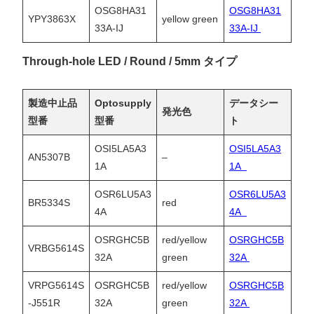
OSG8HA31
OSG8HA31
YPY3863X
yellow green
33A-IJ
33A-IJ
Through-hole LED / Round / 5mm タイプ
製造中止品
Optosupply
データシー
発光色
型番
型番
ト
OSI5LA5A3
OSI5LA5A3
AN5307B
–
1A
1A
OSR6LU5A3
OSR6LU5A3
BR5334S
red
4A
4A
OSRGHC5B
red/yellow
OSRGHC5B
VRBG5614S
32A
green
32A
VRPG5614S
OSRGHC5B
red/yellow
OSRGHC5B
-J551R
32A
green
32A