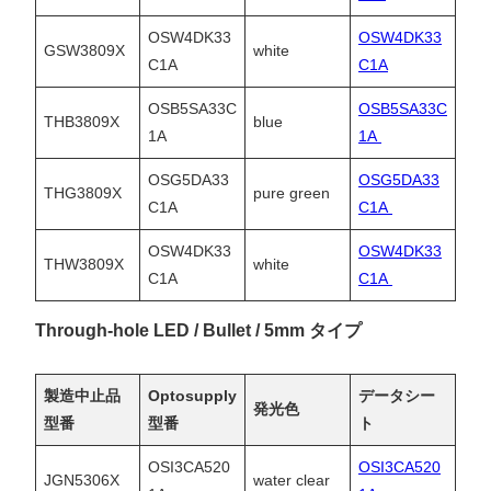
OSW4DK33
OSW4DK33
GSW3809X
white
C1A
C1A
OSB5SA33C
OSB5SA33C
THB3809X
blue
1A
1A
OSG5DA33
OSG5DA33
THG3809X
pure green
C1A
C1A
OSW4DK33
OSW4DK33
THW3809X
white
C1A
C1A
Through-hole LED / Bullet / 5mm タイプ
製造中止品
Optosupply
データシー
発光色
型番
型番
ト
OSI3CA520
OSI3CA520
JGN5306X
water clear