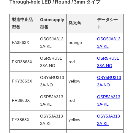
Through-hole LED / Round / 3mm タイプ
製造中止品
Optosupply
データシー
発光色
型番
型番
ト
OSO5JA313
OSO5JA313
FA3863X
orange
3A-KL
3A-KL
OSR5RU31
OSR5RU31
FKR3863X
red
33A-NO
33A-NO
OSY5RU313
OSY5RU313
FKY3863X
yellow
3A-NO
3A-NO
OSR5JA313
OSR5JA313
FR3863X
red
3A-KL
3A-KL
OSY5JA313
OSY5JA313
FY3863X
yellow
3A-KL
3A-KL