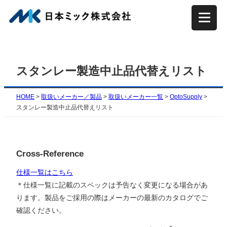
内
容
を
ス
キ
スタンレー製造中止品代替えリスト
ッ
プ
HOME
>
取扱いメーカー／製品
>
取扱いメーカー一覧
>
OptoSupply
>
スタンレー製造中止品代替えリスト
Cross-Reference
仕様一覧はこちら
＊仕様一覧に記載のスペックは予告なく変更になる場合があ
ります。製品をご採用の際はメーカーの最新のカタログでご
確認ください。