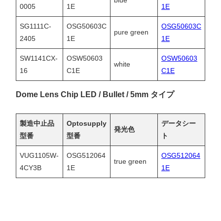
blue
0005
1E
1E
SG1111C-
OSG50603C
OSG50603C
pure green
2405
1E
1E
SW1141CX-
OSW50603
OSW50603
white
16
C1E
C1E
Dome Lens Chip LED / Bullet / 5mm タイプ
製造中止品
Optosupply
データシー
発光色
型番
型番
ト
VUG1105W-
OSG512064
OSG512064
true green
4CY3B
1E
1E