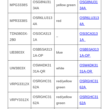
OSG8NU31
OSG8NU31
MPG3338S
yellow green
34A
34A
OSR6LU313
OSR6LU313
MPR3338S
red
4A
4A
TDN3803X-
OSI3CA313
OSI3CA313
–
2B0
1A
1A
OSB5SA313
OSB5SA313
UB3803X
blue
1A-OP
1A-OP
OSW4DK31
OSW4DK31
UW3803X
white
31A-QR
31A-QR
OSRGHC31
red/yellow
OSRGHC31
VRPG3312X
62A
green
62A
OSRGHC31
red/yellow
OSRGHC31
VRPY3312X
62A
green
62A