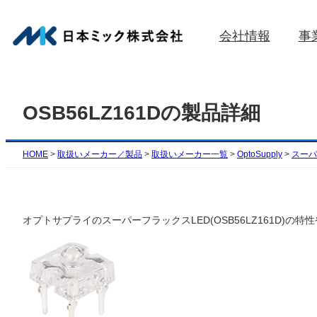
内
容
会社情報
事
を
ス
キ
ッ
OSB56LZ161Dの製品詳細
プ
HOME
>
取扱いメーカー／製品
>
取扱いメーカー一覧
>
OptoSupply
>
スーパ
オプトサプライのスーパーフラックスLED(OSB56LZ161D