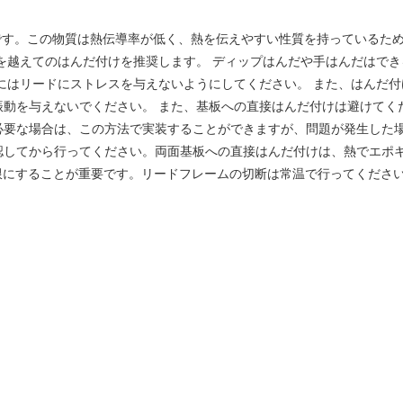
/Cu合金です。この物質は熱伝導率が低く、熱を伝えやすい性質を持っている
を越えてのはんだ付けを推奨します。 ディップはんだや手はんだはで
はリードにストレスを与えないようにしてください。 また、はんだ付け後
振動を与えないでください。 また、基板への直接はんだ付けは避けてく
必要な場合は、この方法で実装することができますが、問題が発生した
認してから行ってください。両面基板への直接はんだ付けは、熱でエポキ
限にすることが重要です。リードフレームの切断は常温で行ってくださ