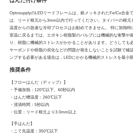
はんだ付け条件
OptosupplyのLEDリードフレームは、銀メッキされたFe
は、リード根元から3mm以内で行ってください。タイバーの根元
温度からの急速な冷却プロセスはお勧めできません。 特に加熱時に
室温に戻るまでは、エポキシ樹脂製のバルブには機械的な衝撃や
り、樹脂に機械的ストレスがかかることがあります。どうしても
ヤーボンドや樹脂の劣化などの問題が発生しないことを試験で確
ンプする必要がある場合は，LEDにかかる機械的ストレスを最小
推奨条件
【フローはんだ（ディップ）】
・予備加熱：120℃以下、60秒以内
・はんだ槽温度：260℃以下
・浸漬時間：5秒以内
・位置：リード根元より3.0mm以上
【手はんだ】
・こて先温度：350℃以下