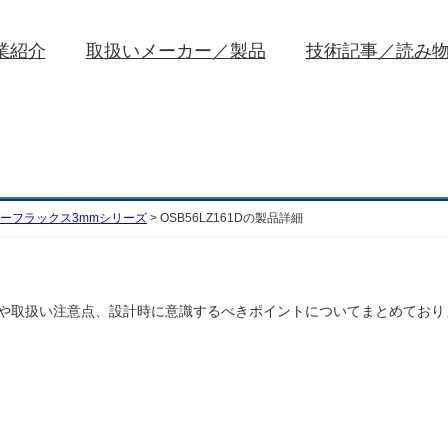
業紹介
取扱いメーカー／製品
技術記事／読み
ーフラックス3mmシリーズ
>
OSB56LZ161Dの製品詳細
)の特性や取扱い注意点、設計時に意識するべきポイントについてまとめてお