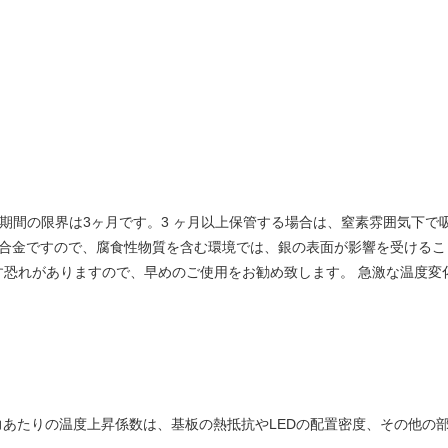
存期間の限界は3ヶ月です。3 ヶ月以上保管する場合は、窒素雰囲気下で
またはCu合金ですので、腐食性物質を含む環境では、銀の表面が影響を受け
す恐れがありますので、早めのご使用をお勧め致します。 急激な温度変
力あたりの温度上昇係数は、基板の熱抵抗やLEDの配置密度、その他の