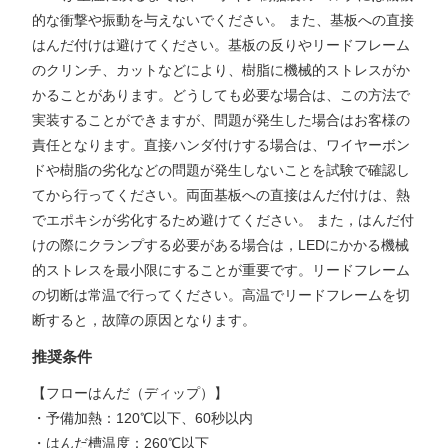
的な衝撃や振動を与えないでください。 また、基板への直接
はんだ付けは避けてください。基板の反りやリードフレーム
のクリンチ、カットなどにより、樹脂に機械的ストレスがか
かることがあります。どうしても必要な場合は、この方法で
実装することができますが、問題が発生した場合はお客様の
責任となります。直接ハンダ付けする場合は、ワイヤーボン
ドや樹脂の劣化などの問題が発生しないことを試験で確認し
てから行ってください。両面基板への直接はんだ付けは、熱
でエポキシが劣化するため避けてください。 また，はんだ付
けの際にクランプする必要がある場合は，LEDにかかる機械
的ストレスを最小限にすることが重要です。リードフレーム
の切断は常温で行ってください。高温でリードフレームを切
断すると，故障の原因となります。
推奨条件
【フローはんだ（ディップ）】
・予備加熱：120℃以下、60秒以内
・はんだ槽温度：260℃以下