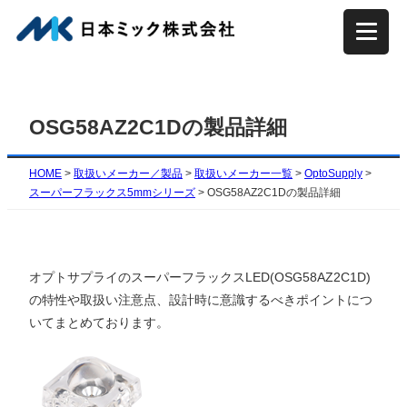
内
容
を
ス
キ
OSG58AZ2C1Dの製品詳細
ッ
プ
HOME
>
取扱いメーカー／製品
>
取扱いメーカー一覧
>
OptoSupply
>
スーパーフラックス5mmシリーズ
>
OSG58AZ2C1Dの製品詳細
オプトサプライのスーパーフラックスLED(OSG58AZ2C1D)
の特性や取扱い注意点、設計時に意識するべきポイントにつ
いてまとめております。