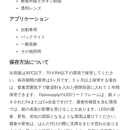
耐紫外線エポキシ樹脂
透明レンズ
アプリケーション
自動車用
バックライト
一般装飾
その他照明
保存方法について
出荷後は30℃以下、70％RH以下の環境で保管してくださ
い。保存期間の限界は3ヶ月です。3 ヶ月以上保管する場合
は、窒素雰囲気下で吸湿剤を入れた密閉容器に入れて 1 年間
保管できます。 OptosupplyのLEDリードフレームは、銀メッ
キされたFeまたはCu合金ですので、腐食性物質を含む環境
では、銀の表面が影響を受けることがあります。LEDの腐
食、変色、劣化の原因となるような環境は避けてください。
腐食や変色は、はんだ付けの際に支障をきたす恐れがありま