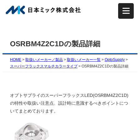
内
容
を
ス
キ
OSRBM4Z2C1Dの製品詳細
ッ
プ
HOME
>
取扱いメーカー／製品
>
取扱いメーカー一覧
>
OptoSupply
>
スーパーフラックスマルチカラータイプ
>
OSRBM4Z2C1Dの製品詳細
オプトサプライのスーパーフラックスLED(OSRBM4Z2C1D)
の特性や取扱い注意点、設計時に意識するべきポイントにつ
いてまとめております。