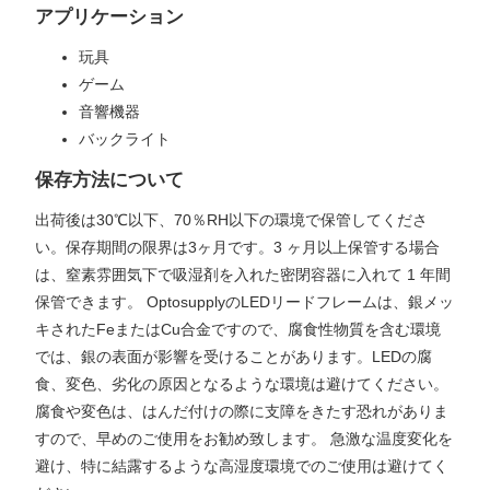
アプリケーション
玩具
ゲーム
音響機器
バックライト
保存方法について
出荷後は30℃以下、70％RH以下の環境で保管してくださ
い。保存期間の限界は3ヶ月です。3 ヶ月以上保管する場合
は、窒素雰囲気下で吸湿剤を入れた密閉容器に入れて 1 年間
保管できます。 OptosupplyのLEDリードフレームは、銀メッ
キされたFeまたはCu合金ですので、腐食性物質を含む環境
では、銀の表面が影響を受けることがあります。LEDの腐
食、変色、劣化の原因となるような環境は避けてください。
腐食や変色は、はんだ付けの際に支障をきたす恐れがありま
すので、早めのご使用をお勧め致します。 急激な温度変化を
避け、特に結露するような高湿度環境でのご使用は避けてく