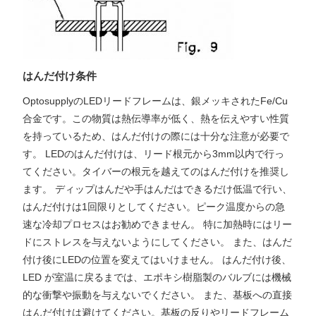
はんだ付け条件
OptosupplyのLEDリードフレームは、銀メッキされたFe/Cu
合金です。この物質は熱伝導率が低く、熱を伝えやすい性質
を持っているため、はんだ付けの際には十分な注意が必要で
す。 LEDのはんだ付けは、リード根元から3mm以内で行っ
てください。タイバーの根元を越えてのはんだ付けを推奨し
ます。 ディップはんだや手はんだはできるだけ低温で行い、
はんだ付けは1回限りとしてください。ピーク温度からの急
速な冷却プロセスはお勧めできません。 特に加熱時にはリー
ドにストレスを与えないようにしてください。 また、はんだ
付け後にLEDの位置を変えてはいけません。 はんだ付け後、
LED が室温に戻るまでは、エポキシ樹脂製のバルブには機械
的な衝撃や振動を与えないでください。 また、基板への直接
はんだ付けは避けてください。基板の反りやリードフレーム