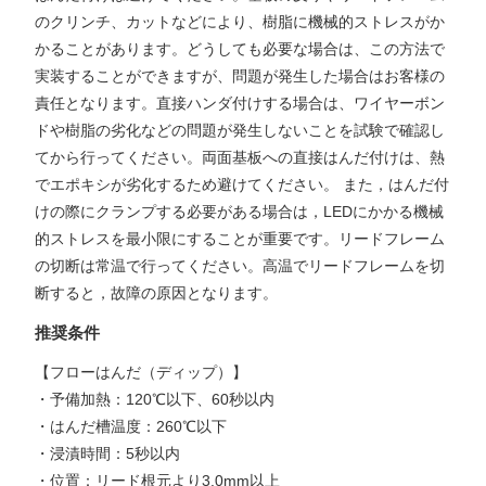
のクリンチ、カットなどにより、樹脂に機械的ストレスがか
かることがあります。どうしても必要な場合は、この方法で
実装することができますが、問題が発生した場合はお客様の
責任となります。直接ハンダ付けする場合は、ワイヤーボン
ドや樹脂の劣化などの問題が発生しないことを試験で確認し
てから行ってください。両面基板への直接はんだ付けは、熱
でエポキシが劣化するため避けてください。 また，はんだ付
けの際にクランプする必要がある場合は，LEDにかかる機械
的ストレスを最小限にすることが重要です。リードフレーム
の切断は常温で行ってください。高温でリードフレームを切
断すると，故障の原因となります。
推奨条件
【フローはんだ（ディップ）】
・予備加熱：120℃以下、60秒以内
・はんだ槽温度：260℃以下
・浸漬時間：5秒以内
・位置：リード根元より3.0mm以上