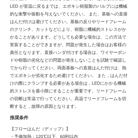
LED が室温に戻るまでは、エポキシ樹脂製のバルブには機械
的な衝撃や振動を与えないでください。 また、基板への直接
はんだ付けは避けてください。基板の反りやリードフレーム
のクリンチ、カットなどにより、樹脂に機械的ストレスがか
かることがあります。どうしても必要な場合は、この方法で
実装することができますが、問題が発生した場合はお客様の
責任となります。直接ハンダ付けする場合は、ワイヤーボン
ドや樹脂の劣化などの問題が発生しないことを試験で確認し
てから行ってください。両面基板への直接はんだ付けは、熱
でエポキシが劣化するため避けてください。 また，はんだ付
けの際にクランプする必要がある場合は，LEDにかかる機械
的ストレスを最小限にすることが重要です。リードフレーム
の切断は常温で行ってください。高温でリードフレームを切
断すると，故障の原因となります。
推奨条件
【フローはんだ（ディップ）】
・予備加熱：120℃以下、60秒以内