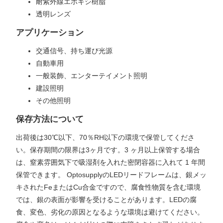
耐紫外線エポキシ樹脂
透明レンズ
アプリケーション
交通信号、持ち運び光源
自動車用
一般装飾、エンターテイメント照明
建設照明
その他照明
保存方法について
出荷後は30℃以下、70％RH以下の環境で保管してくださ
い。保存期間の限界は3ヶ月です。3 ヶ月以上保管する場合
は、窒素雰囲気下で吸湿剤を入れた密閉容器に入れて 1 年間
保管できます。 OptosupplyのLEDリードフレームは、銀メッ
キされたFeまたはCu合金ですので、腐食性物質を含む環境
では、銀の表面が影響を受けることがあります。LEDの腐
食、変色、劣化の原因となるような環境は避けてください。