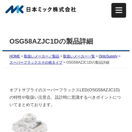
内
容
を
ス
キ
OSG58AZJC1Dの製品詳細
ッ
プ
HOME
>
取扱いメーカー／製品
>
取扱いメーカー一覧
>
OptoSupply
>
スーパーフラックスその他タイプ
>
OSG58AZJC1Dの製品詳細
オプトサプライのスーパーフラックスLED(OSG58AZJC1D)
の特性や取扱い注意点、設計時に意識するべきポイントにつ
いてまとめております。