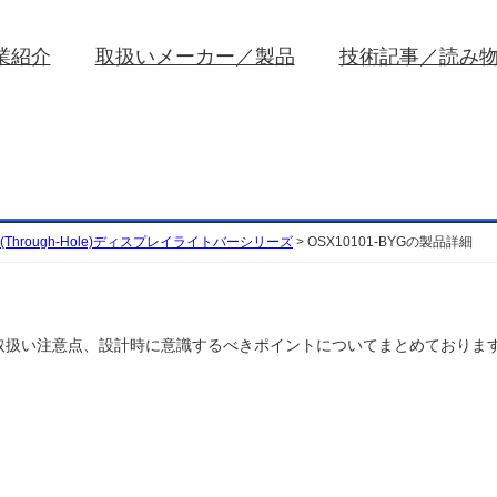
業紹介
取扱いメーカー／製品
技術記事／読み
(Through-Hole)ディスプレイライトバーシリーズ
>
OSX10101-BYGの製品詳細
特性や取扱い注意点、設計時に意識するべきポイントについてまとめておりま