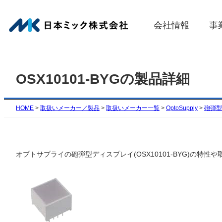
内
容
会社情報
事
を
ス
キ
ッ
OSX10101-BYGの製品詳細
プ
HOME
>
取扱いメーカー／製品
>
取扱いメーカー一覧
>
OptoSupply
>
砲弾型
オプトサプライの砲弾型ディスプレイ(OSX10101-BYG)の