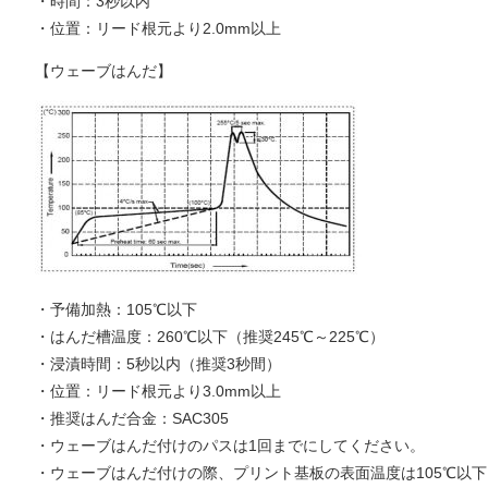
・時間：3秒以内
・位置：リード根元より2.0mm以上
【ウェーブはんだ】
・予備加熱：105℃以下
・はんだ槽温度：260℃以下（推奨245℃～225℃）
・浸漬時間：5秒以内（推奨3秒間）
・位置：リード根元より3.0mm以上
・推奨はんだ合金：SAC305
・ウェーブはんだ付けのパスは1回までにしてください。
・ウェーブはんだ付けの際、プリント基板の表面温度は105℃以