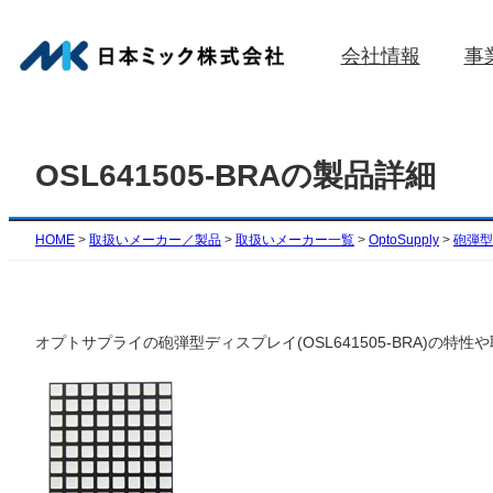
内
容
会社情報
事
を
ス
キ
ッ
OSL641505-BRAの製品詳細
プ
HOME
>
取扱いメーカー／製品
>
取扱いメーカー一覧
>
OptoSupply
>
砲弾型
オプトサプライの砲弾型ディスプレイ(OSL641505-BRA)