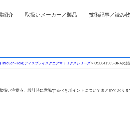
業紹介
取扱いメーカー／製品
技術記事／読み
(Through-Hole)ディスプレイスクエアマトリクスシリーズ
>
OSL641505-BRAの
の特性や取扱い注意点、設計時に意識するべきポイントについてまとめておりま