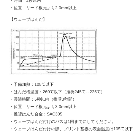
・時間：3秒以内
・位置：リード根元より2.0mm以上
【ウェーブはんだ】
・予備加熱：105℃以下
・はんだ槽温度：260℃以下（推奨245℃～225℃）
・浸漬時間：5秒以内（推奨3秒間）
・位置：リード根元より3.0mm以上
・推奨はんだ合金：SAC305
・ウェーブはんだ付けのパスは1回までにしてください。
・ウェーブはんだ付けの際、プリント基板の表面温度は105℃以