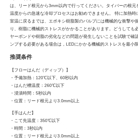
は、リード根元から3mm以内で行ってください。タイバーの根元
温度からの急速な冷却プロセスはお勧めできません。 特に加熱時に
室温に戻るまでは、エポキシ樹脂製のバルブには機械的な衝撃や
り、樹脂に機械的ストレスがかかることがあります。どうしても
ヤーボンドや樹脂の劣化などの問題が発生しないことを試験で確
ンプする必要がある場合は，LEDにかかる機械的ストレスを最小
推奨条件
【フローはんだ（ディップ）】
・予備加熱：120℃以下、60秒以内
・はんだ槽温度：260℃以下
・浸漬時間：5秒以内
・位置：リード根元より3.0mm以上
【手はんだ】
・こて先温度：350℃以下
・時間：3秒以内
・位置：リード根元より3.0mm以上