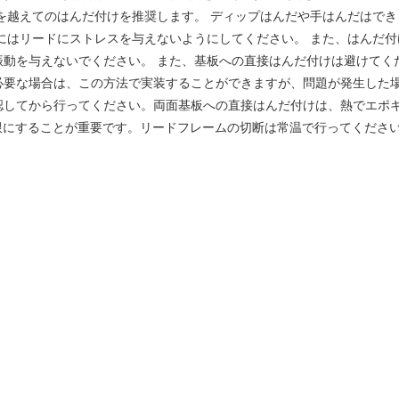
を越えてのはんだ付けを推奨します。 ディップはんだや手はんだはで
はリードにストレスを与えないようにしてください。 また、はんだ付け後
振動を与えないでください。 また、基板への直接はんだ付けは避けてく
必要な場合は、この方法で実装することができますが、問題が発生した
認してから行ってください。両面基板への直接はんだ付けは、熱でエポキ
限にすることが重要です。リードフレームの切断は常温で行ってくださ