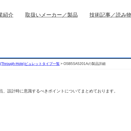
業紹介
取扱いメーカー／製品
技術記事／読み
Through-Hole)ビュレットタイプ一覧
>
OSB5SA5201Aの製品詳細
い注意点、設計時に意識するべきポイントについてまとめております。