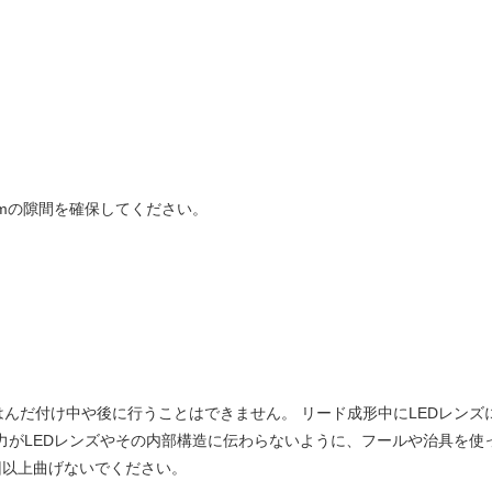
mmの隙間を確保してください。
んだ付け中や後に行うことはできません。 リード成形中にLEDレン
力がLEDレンズやその内部構造に伝わらないように、フールや治具を
回以上曲げないでください。