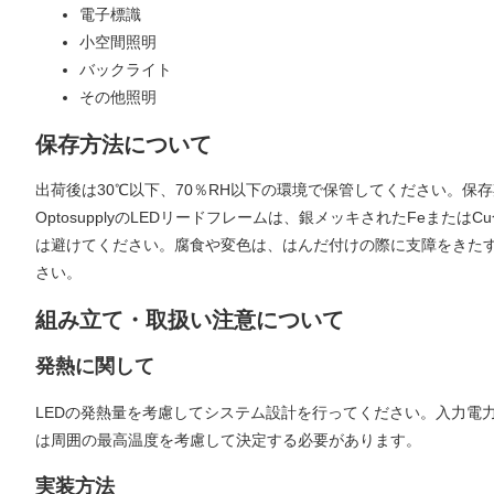
電子標識
小空間照明
バックライト
その他照明
保存方法について
出荷後は30℃以下、70％RH以下の環境で保管してください。保
OptosupplyのLEDリードフレームは、銀メッキされたFe
は避けてください。腐食や変色は、はんだ付けの際に支障をきた
さい。
組み立て・取扱い注意について
発熱に関して
LEDの発熱量を考慮してシステム設計を行ってください。入力電
は周囲の最高温度を考慮して決定する必要があります。
実装方法