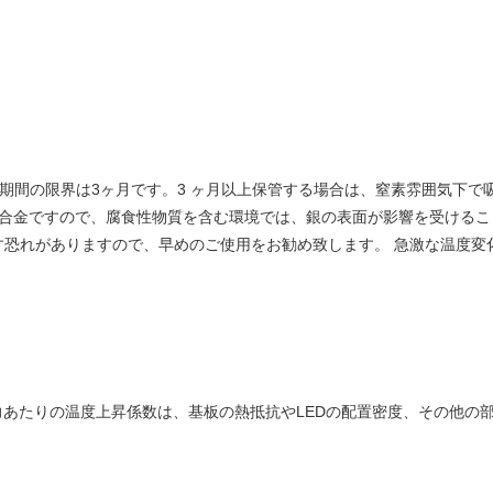
存期間の限界は3ヶ月です。3 ヶ月以上保管する場合は、窒素雰囲気下で
またはCu合金ですので、腐食性物質を含む環境では、銀の表面が影響を受け
す恐れがありますので、早めのご使用をお勧め致します。 急激な温度変
力あたりの温度上昇係数は、基板の熱抵抗やLEDの配置密度、その他の