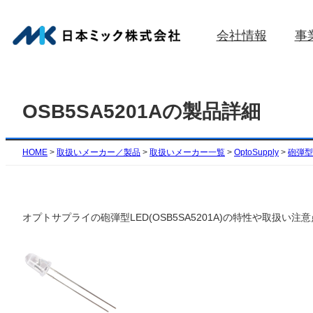
内
容
会社情報
事
を
ス
キ
ッ
OSB5SA5201Aの製品詳細
プ
HOME
>
取扱いメーカー／製品
>
取扱いメーカー一覧
>
OptoSupply
>
砲弾型(
オプトサプライの砲弾型LED(OSB5SA5201A)の特性や取扱