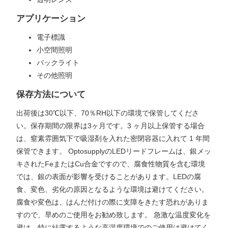
アプリケーション
電子標識
小空間照明
バックライト
その他照明
保存方法について
出荷後は30℃以下、70％RH以下の環境で保管してくださ
い。保存期間の限界は3ヶ月です。3 ヶ月以上保管する場合
は、窒素雰囲気下で吸湿剤を入れた密閉容器に入れて 1 年間
保管できます。 OptosupplyのLEDリードフレームは、銀メッ
キされたFeまたはCu合金ですので、腐食性物質を含む環境
では、銀の表面が影響を受けることがあります。LEDの腐
食、変色、劣化の原因となるような環境は避けてください。
腐食や変色は、はんだ付けの際に支障をきたす恐れがありま
すので、早めのご使用をお勧め致します。 急激な温度変化を
避け、特に結露するような高湿度環境でのご使用は避けてく