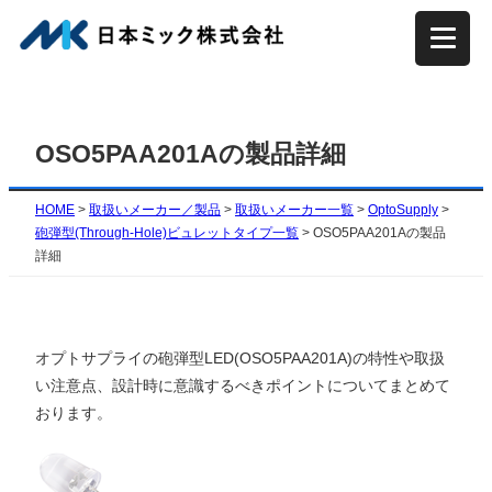
内
容
を
ス
キ
OSO5PAA201Aの製品詳細
ッ
プ
HOME
>
取扱いメーカー／製品
>
取扱いメーカー一覧
>
OptoSupply
>
砲弾型(Through-Hole)ビュレットタイプ一覧
>
OSO5PAA201Aの製品
詳細
オプトサプライの砲弾型LED(OSO5PAA201A)の特性や取扱
い注意点、設計時に意識するべきポイントについてまとめて
おります。