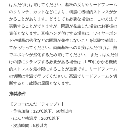
はんだ付けは避けてください。基板の反りやリードフレーム
のクリンチ、カットなどにより、樹脂に機械的ストレスがか
かることがあります。どうしても必要な場合は、この方法で
実装することができますが、問題が発生した場合はお客様の
責任となります。直接ハンダ付けする場合は、ワイヤーボン
ドや樹脂の劣化などの問題が発生しないことを試験で確認し
てから行ってください。両面基板への直接はんだ付けは、熱
でエポキシが劣化するため避けてください。 また，はんだ付
けの際にクランプする必要がある場合は，LEDにかかる機械
的ストレスを最小限にすることが重要です。リードフレーム
の切断は常温で行ってください。高温でリードフレームを切
断すると，故障の原因となります。
推奨条件
【フローはんだ（ディップ）】
・予備加熱：120℃以下、60秒以内
・はんだ槽温度：260℃以下
・浸漬時間：5秒以内