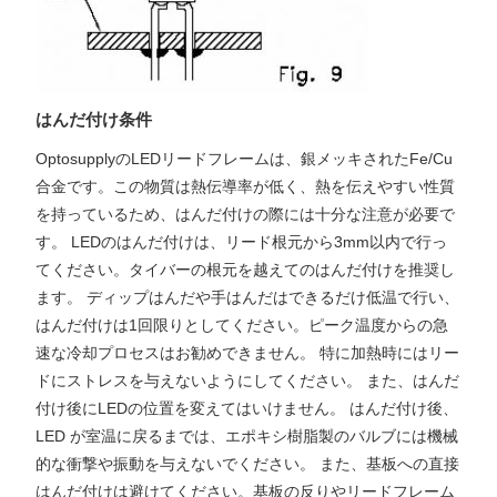
はんだ付け条件
OptosupplyのLEDリードフレームは、銀メッキされたFe/Cu
合金です。この物質は熱伝導率が低く、熱を伝えやすい性質
を持っているため、はんだ付けの際には十分な注意が必要で
す。 LEDのはんだ付けは、リード根元から3mm以内で行っ
てください。タイバーの根元を越えてのはんだ付けを推奨し
ます。 ディップはんだや手はんだはできるだけ低温で行い、
はんだ付けは1回限りとしてください。ピーク温度からの急
速な冷却プロセスはお勧めできません。 特に加熱時にはリー
ドにストレスを与えないようにしてください。 また、はんだ
付け後にLEDの位置を変えてはいけません。 はんだ付け後、
LED が室温に戻るまでは、エポキシ樹脂製のバルブには機械
的な衝撃や振動を与えないでください。 また、基板への直接
はんだ付けは避けてください。基板の反りやリードフレーム