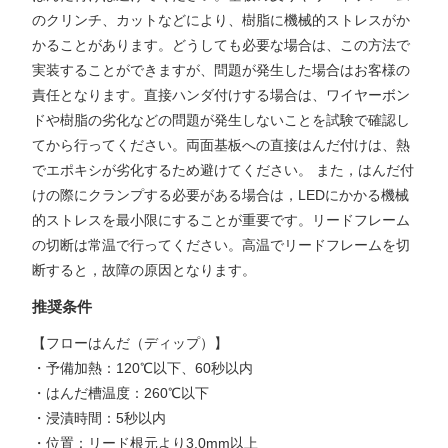
のクリンチ、カットなどにより、樹脂に機械的ストレスがか
かることがあります。どうしても必要な場合は、この方法で
実装することができますが、問題が発生した場合はお客様の
責任となります。直接ハンダ付けする場合は、ワイヤーボン
ドや樹脂の劣化などの問題が発生しないことを試験で確認し
てから行ってください。両面基板への直接はんだ付けは、熱
でエポキシが劣化するため避けてください。 また，はんだ付
けの際にクランプする必要がある場合は，LEDにかかる機械
的ストレスを最小限にすることが重要です。リードフレーム
の切断は常温で行ってください。高温でリードフレームを切
断すると，故障の原因となります。
推奨条件
【フローはんだ（ディップ）】
・予備加熱：120℃以下、60秒以内
・はんだ槽温度：260℃以下
・浸漬時間：5秒以内
・位置：リード根元より3.0mm以上