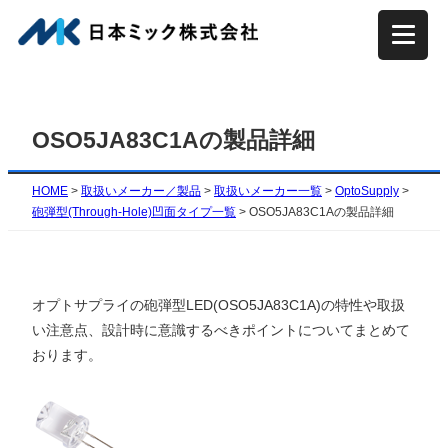
内
容
を
ス
キ
OSO5JA83C1Aの製品詳細
ッ
プ
HOME
>
取扱いメーカー／製品
>
取扱いメーカー一覧
>
OptoSupply
>
砲弾型(Through-Hole)凹面タイプ一覧
>
OSO5JA83C1Aの製品詳細
オプトサプライの砲弾型LED(OSO5JA83C1A)の特性や取扱
い注意点、設計時に意識するべきポイントについてまとめて
おります。