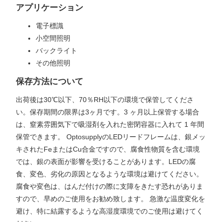
アプリケーション
電子標識
小空間照明
バックライト
その他照明
保存方法について
出荷後は30℃以下、70％RH以下の環境で保管してくださ
い。保存期間の限界は3ヶ月です。3 ヶ月以上保管する場合
は、窒素雰囲気下で吸湿剤を入れた密閉容器に入れて 1 年間
保管できます。 OptosupplyのLEDリードフレームは、銀メッ
キされたFeまたはCu合金ですので、腐食性物質を含む環境
では、銀の表面が影響を受けることがあります。LEDの腐
食、変色、劣化の原因となるような環境は避けてください。
腐食や変色は、はんだ付けの際に支障をきたす恐れがありま
すので、早めのご使用をお勧め致します。 急激な温度変化を
避け、特に結露するような高湿度環境でのご使用は避けてく