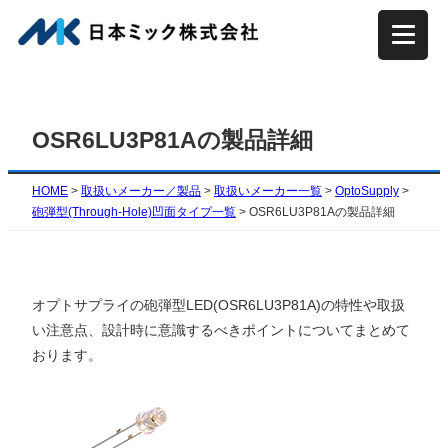
内
容
を
ス
キ
OSR6LU3P81Aの製品詳細
ッ
プ
HOME
>
取扱いメーカー／製品
>
取扱いメーカー一覧
>
OptoSupply
>
砲弾型(Through-Hole)凹面タイプ一覧
>
OSR6LU3P81Aの製品詳細
オプトサプライの砲弾型LED(OSR6LU3P81A)の特性や取扱
い注意点、設計時に意識するべきポイントについてまとめて
おります。