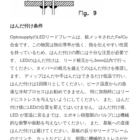
はんだ付け条件
OptosupplyのLEDリードフレームは、銀メッキされたFe/Cu
合金です。この物質は熱伝導率が低く、熱を伝えやすい性質
を持っているため、はんだ付けの際には十分な注意が必要で
す。 LEDのはんだ付けは、リード根元から3mm以内で行っ
てください。タイバーの根元を越えてのはんだ付けを推奨し
ます。 ディップはんだや手はんだはできるだけ低温で行い、
はんだ付けは1回限りとしてください。ピーク温度からの急
速な冷却プロセスはお勧めできません。 特に加熱時にはリー
ドにストレスを与えないようにしてください。 また、はんだ
付け後にLEDの位置を変えてはいけません。 はんだ付け後、
LED が室温に戻るまでは、エポキシ樹脂製のバルブには機械
的な衝撃や振動を与えないでください。 また、基板への直接
はんだ付けは避けてください。基板の反りやリードフレーム
のクリンチ、カットなどにより、樹脂に機械的ストレスがか