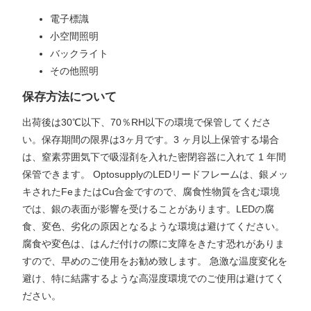
電子標識
小空間照明
バックライト
その他照明
保存方法について
出荷後は30℃以下、70％RH以下の環境で保管してくださ
い。保存期間の限界は3ヶ月です。3 ヶ月以上保管する場合
は、窒素雰囲気下で吸湿剤を入れた密閉容器に入れて 1 年間
保管できます。 OptosupplyのLEDリードフレームは、銀メッ
キされたFeまたはCu合金ですので、腐食性物質を含む環境
では、銀の表面が影響を受けることがあります。LEDの腐
食、変色、劣化の原因となるような環境は避けてください。
腐食や変色は、はんだ付けの際に支障をきたす恐れがありま
すので、早めのご使用をお勧め致します。 急激な温度変化を
避け、特に結露するような高湿度環境でのご使用は避けてく
ださい。