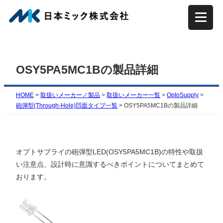
内
容
を
ス
キ
OSY5PA5MC1Bの製品詳細
ッ
プ
HOME
>
取扱いメーカー／製品
>
取扱いメーカー一覧
>
OptoSupply
>
砲弾型(Through-Hole)凹面タイプ一覧
>
OSY5PA5MC1Bの製品詳細
オプトサプライの砲弾型LED(OSY5PA5MC1B)の特性や取扱
い注意点、設計時に意識するべきポイントについてまとめて
おります。