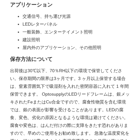
アプリケーション
交通信号、持ち運び光源
LEDレターパネル
一般装飾、エンターテイメント照明
建設照明
屋内外のアプリケーション、その他照明
保存方法について
出荷後は30℃以下、70％RH以下の環境で保管してくださ
い。保存期間の限界は3ヶ月です。3 ヶ月以上保管する場合
は、窒素雰囲気下で吸湿剤を入れた密閉容器に入れて 1 年間
保管できます。 OptosupplyのLEDリードフレームは、銀メッ
キされたFeまたはCu合金ですので、腐食性物質を含む環境
では、銀の表面が影響を受けることがあります。LEDの腐
食、変色、劣化の原因となるような環境は避けてください。
腐食や変色は、はんだ付けの際に支障をきたす恐れがありま
すので、早めのご使用をお勧め致します。 急激な温度変化を