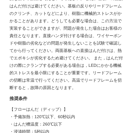
はんだ付けは避けてください。基板の反りやリードフレーム
のクリンチ、カットなどにより、樹脂に機械的ストレスがか
かることがあります。どうしても必要な場合は、この方法で
実装することができますが、問題が発生した場合はお客様の
責任となります。直接ハンダ付けする場合は、ワイヤーボン
ドや樹脂の劣化などの問題が発生しないことを試験で確認し
てから行ってください。両面基板への直接はんだ付けは、熱
でエポキシが劣化するため避けてください。 また，はんだ付
けの際にクランプする必要がある場合は，LEDにかかる機械
的ストレスを最小限にすることが重要です。リードフレーム
の切断は常温で行ってください。高温でリードフレームを切
断すると，故障の原因となります。
推奨条件
【フローはんだ（ディップ）】
・予備加熱：120℃以下、60秒以内
・はんだ槽温度：260℃以下
・浸漬時間：5秒以内