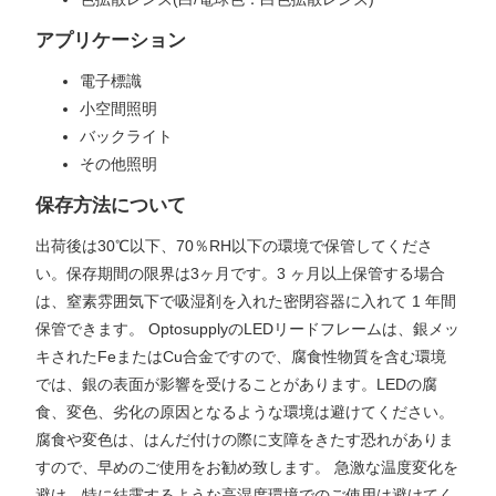
アプリケーション
電子標識
小空間照明
バックライト
その他照明
保存方法について
出荷後は30℃以下、70％RH以下の環境で保管してくださ
い。保存期間の限界は3ヶ月です。3 ヶ月以上保管する場合
は、窒素雰囲気下で吸湿剤を入れた密閉容器に入れて 1 年間
保管できます。 OptosupplyのLEDリードフレームは、銀メッ
キされたFeまたはCu合金ですので、腐食性物質を含む環境
では、銀の表面が影響を受けることがあります。LEDの腐
食、変色、劣化の原因となるような環境は避けてください。
腐食や変色は、はんだ付けの際に支障をきたす恐れがありま
すので、早めのご使用をお勧め致します。 急激な温度変化を
避け、特に結露するような高湿度環境でのご使用は避けてく