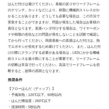
はんだ付けは避けてください。基板の反りやリードフレーム
のクリンチ、カットなどにより、樹脂に機械的ストレスがか
かることがあります。どうしても必要な場合は、この方法で
実装することができますが、問題が発生した場合はお客様の
責任となります。直接ハンダ付けする場合は、ワイヤーボン
ドや樹脂の劣化などの問題が発生しないことを試験で確認し
てから行ってください。両面基板への直接はんだ付けは、熱
でエポキシが劣化するため避けてください。 また，はんだ付
けの際にクランプする必要がある場合は，LEDにかかる機械
的ストレスを最小限にすることが重要です。リードフレーム
の切断は常温で行ってください。高温でリードフレームを切
断すると，故障の原因となります。
推奨条件
【フローはんだ（ディップ）】
・予備加熱：120℃以下、60秒以内
・はんだ槽温度：260℃以下
・浸漬時間：5秒以内