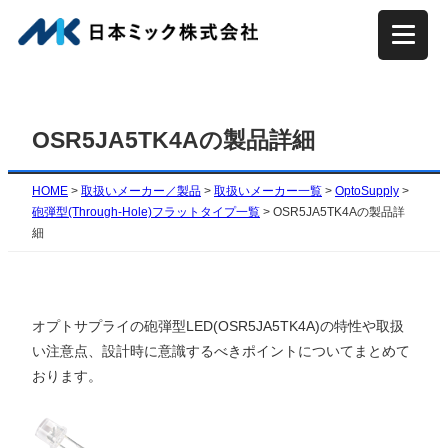
内
容
を
ス
キ
OSR5JA5TK4Aの製品詳細
ッ
プ
HOME
>
取扱いメーカー／製品
>
取扱いメーカー一覧
>
OptoSupply
>
砲弾型(Through-Hole)フラットタイプ一覧
>
OSR5JA5TK4Aの製品詳
細
オプトサプライの砲弾型LED(OSR5JA5TK4A)の特性や取扱
い注意点、設計時に意識するべきポイントについてまとめて
おります。