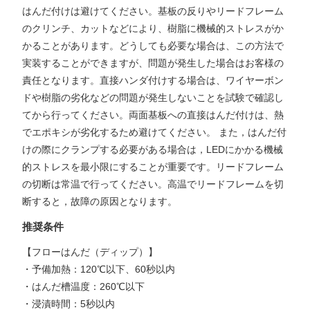
はんだ付けは避けてください。基板の反りやリードフレーム
のクリンチ、カットなどにより、樹脂に機械的ストレスがか
かることがあります。どうしても必要な場合は、この方法で
実装することができますが、問題が発生した場合はお客様の
責任となります。直接ハンダ付けする場合は、ワイヤーボン
ドや樹脂の劣化などの問題が発生しないことを試験で確認し
てから行ってください。両面基板への直接はんだ付けは、熱
でエポキシが劣化するため避けてください。 また，はんだ付
けの際にクランプする必要がある場合は，LEDにかかる機械
的ストレスを最小限にすることが重要です。リードフレーム
の切断は常温で行ってください。高温でリードフレームを切
断すると，故障の原因となります。
推奨条件
【フローはんだ（ディップ）】
・予備加熱：120℃以下、60秒以内
・はんだ槽温度：260℃以下
・浸漬時間：5秒以内