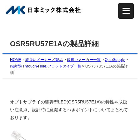
内
容
を
ス
キ
OSR5RU57E1Aの製品詳細
ッ
プ
HOME
>
取扱いメーカー／製品
>
取扱いメーカー一覧
>
OptoSupply
>
砲弾型(Through-Hole)フラットタイプ一覧
>
OSR5RU57E1Aの製品詳
細
オプトサプライの砲弾型LED(OSR5RU57E1A)の特性や取扱
い注意点、設計時に意識するべきポイントについてまとめて
おります。