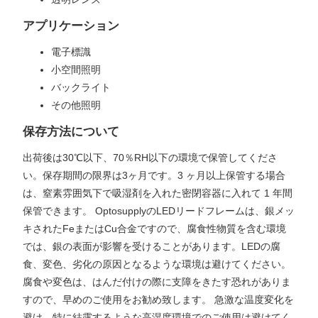
アプリケーション
電子標識
小空間照明
バックライト
その他照明
保存方法について
出荷後は30℃以下、70％RH以下の環境で保管してくださ
い。保存期間の限界は3ヶ月です。3 ヶ月以上保管する場合
は、窒素雰囲気下で吸湿剤を入れた密閉容器に入れて 1 年間
保管できます。 OptosupplyのLEDリードフレームは、銀メッ
キされたFeまたはCu合金ですので、腐食性物質を含む環境
では、銀の表面が影響を受けることがあります。LEDの腐
食、変色、劣化の原因となるような環境は避けてください。
腐食や変色は、はんだ付けの際に支障をきたす恐れがありま
すので、早めのご使用をお勧め致します。 急激な温度変化を
避け、特に結露するような高湿度環境でのご使用は避けてく