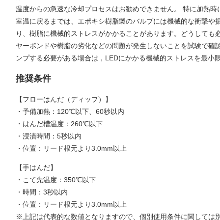
温度からの急速な冷却プロセスはお勧めできません。 特に加熱時に
室温に戻るまでは、エポキシ樹脂製のバルブには機械的な衝撃や
り、樹脂に機械的ストレスがかかることがあります。どうしても
ヤーボンドや樹脂の劣化などの問題が発生しないことを試験で確
ンプする必要がある場合は，LEDにかかる機械的ストレスを最小
推奨条件
【フローはんだ（ディップ）】
・予備加熱：120℃以下、60秒以内
・はんだ槽温度：260℃以下
・浸漬時間：5秒以内
・位置：リード根元より3.0mm以上
【手はんだ】
・こて先温度：350℃以下
・時間：3秒以内
・位置：リード根元より3.0mm以上
※上記は代表的な数値となりますので、個別使用条件に関しては