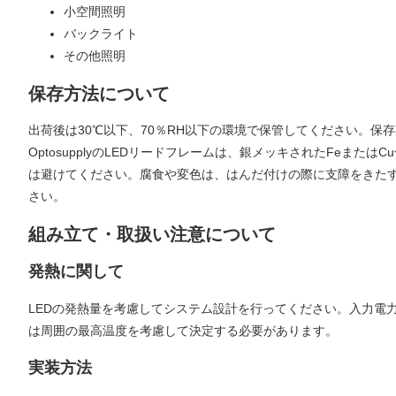
小空間照明
バックライト
その他照明
保存方法について
出荷後は30℃以下、70％RH以下の環境で保管してください。保
OptosupplyのLEDリードフレームは、銀メッキされたFe
は避けてください。腐食や変色は、はんだ付けの際に支障をきた
さい。
組み立て・取扱い注意について
発熱に関して
LEDの発熱量を考慮してシステム設計を行ってください。入力電
は周囲の最高温度を考慮して決定する必要があります。
実装方法