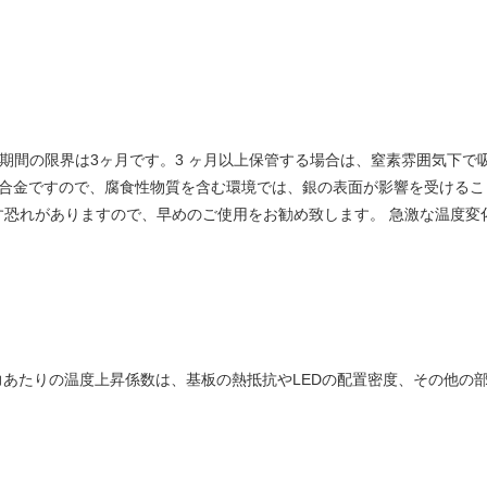
存期間の限界は3ヶ月です。3 ヶ月以上保管する場合は、窒素雰囲気下で
またはCu合金ですので、腐食性物質を含む環境では、銀の表面が影響を受け
す恐れがありますので、早めのご使用をお勧め致します。 急激な温度変
力あたりの温度上昇係数は、基板の熱抵抗やLEDの配置密度、その他の