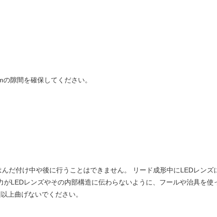
mmの隙間を確保してください。
んだ付け中や後に行うことはできません。 リード成形中にLEDレン
力がLEDレンズやその内部構造に伝わらないように、フールや治具を
回以上曲げないでください。