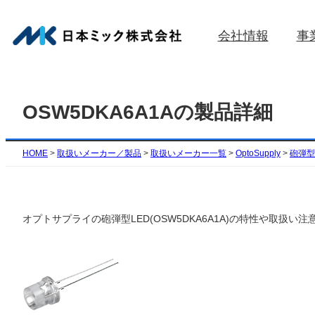
内
容
会社情報
事
を
ス
キ
ッ
OSW5DKA6A1Aの製品詳細
プ
HOME
>
取扱いメーカー／製品
>
取扱いメーカー一覧
>
OptoSupply
>
砲弾型(
オプトサプライの砲弾型LED(OSW5DKA6A1A)の特性や取