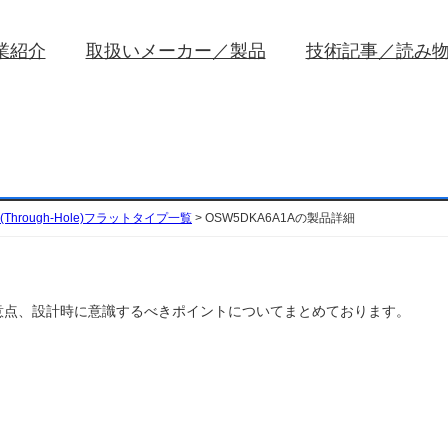
業紹介
取扱いメーカー／製品
技術記事／読み
Through-Hole)フラットタイプ一覧
>
OSW5DKA6A1Aの製品詳細
扱い注意点、設計時に意識するべきポイントについてまとめております。