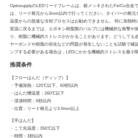
OptosupplyのLEDリードフレームは、銀メッキされたFe
は、リード根元から3mm以内で行ってください。タイバーの根元
温度からの急速な冷却プロセスはお勧めできません。 特に加熱時に
室温に戻るまでは、エポキシ樹脂製のバルブには機械的な衝撃や
り、樹脂に機械的ストレスがかかることがあります。どうしても
ヤーボンドや樹脂の劣化などの問題が発生しないことを試験で確
ンプする必要がある場合は，LEDにかかる機械的ストレスを最小
推奨条件
【フローはんだ（ディップ）】
・予備加熱：120℃以下、60秒以内
・はんだ槽温度：260℃以下
・浸漬時間：5秒以内
・位置：リード根元より3.0mm以上
【手はんだ】
・こて先温度：350℃以下
・時間：3秒以内