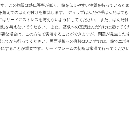
/Cu合金です。この物質は熱伝導率が低く、熱を伝えやすい性質を持っている
を越えてのはんだ付けを推奨します。 ディップはんだや手はんだはで
はリードにストレスを与えないようにしてください。 また、はんだ付け後
振動を与えないでください。 また、基板への直接はんだ付けは避けてく
必要な場合は、この方法で実装することができますが、問題が発生した
認してから行ってください。両面基板への直接はんだ付けは、熱でエポキ
限にすることが重要です。リードフレームの切断は常温で行ってくださ