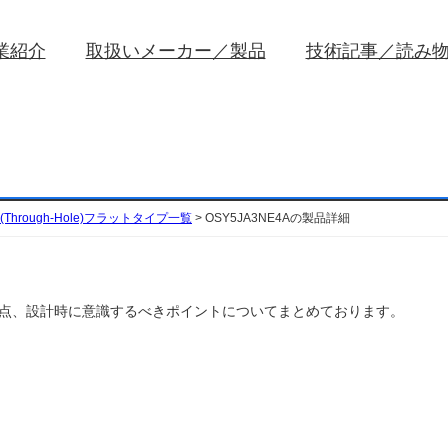
業紹介
取扱いメーカー／製品
技術記事／読み
Through-Hole)フラットタイプ一覧
>
OSY5JA3NE4Aの製品詳細
扱い注意点、設計時に意識するべきポイントについてまとめております。