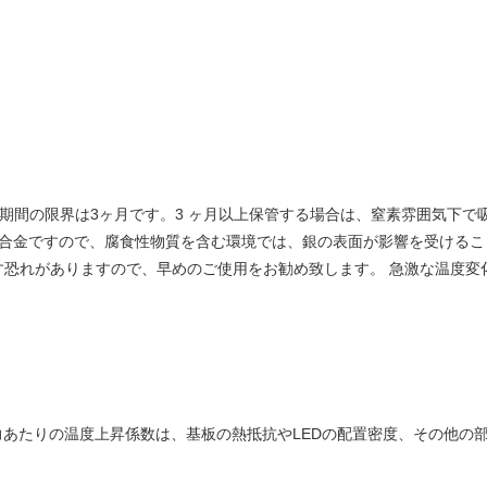
存期間の限界は3ヶ月です。3 ヶ月以上保管する場合は、窒素雰囲気下で
またはCu合金ですので、腐食性物質を含む環境では、銀の表面が影響を受け
す恐れがありますので、早めのご使用をお勧め致します。 急激な温度変
力あたりの温度上昇係数は、基板の熱抵抗やLEDの配置密度、その他の