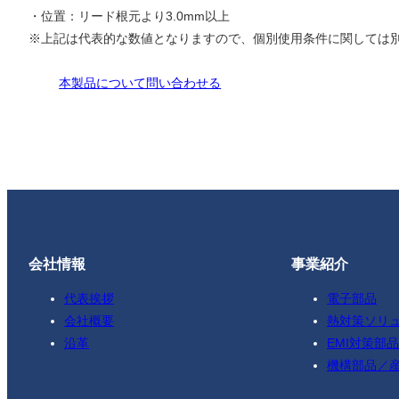
・位置：リード根元より3.0mm以上
※上記は代表的な数値となりますので、個別使用条件に関しては
本製品について問い合わせる
会社情報
事業紹介
代表挨拶
電子部品
会社概要
熱対策ソリ
沿革
EMI対策部品
機構部品／