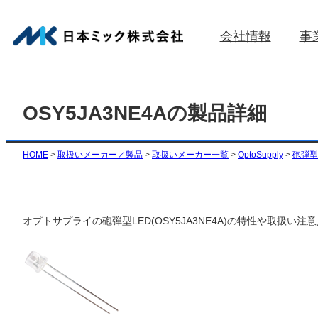
内
容
会社情報
事
を
ス
キ
ッ
OSY5JA3NE4Aの製品詳細
プ
HOME
>
取扱いメーカー／製品
>
取扱いメーカー一覧
>
OptoSupply
>
砲弾型(
オプトサプライの砲弾型LED(OSY5JA3NE4A)の特性や取