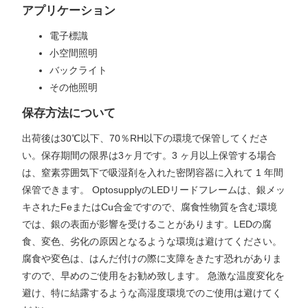
アプリケーション
電子標識
小空間照明
バックライト
その他照明
保存方法について
出荷後は30℃以下、70％RH以下の環境で保管してくださ
い。保存期間の限界は3ヶ月です。3 ヶ月以上保管する場合
は、窒素雰囲気下で吸湿剤を入れた密閉容器に入れて 1 年間
保管できます。 OptosupplyのLEDリードフレームは、銀メッ
キされたFeまたはCu合金ですので、腐食性物質を含む環境
では、銀の表面が影響を受けることがあります。LEDの腐
食、変色、劣化の原因となるような環境は避けてください。
腐食や変色は、はんだ付けの際に支障をきたす恐れがありま
すので、早めのご使用をお勧め致します。 急激な温度変化を
避け、特に結露するような高湿度環境でのご使用は避けてく