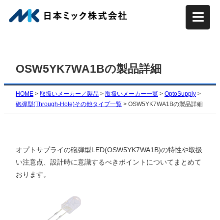
内
容
を
ス
キ
OSW5YK7WA1Bの製品詳細
ッ
プ
HOME
>
取扱いメーカー／製品
>
取扱いメーカー一覧
>
OptoSupply
>
砲弾型(Through-Hole)その他タイプ一覧
>
OSW5YK7WA1Bの製品詳細
オプトサプライの砲弾型LED(OSW5YK7WA1B)の特性や取扱
い注意点、設計時に意識するべきポイントについてまとめて
おります。