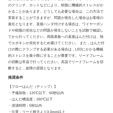
のクリンチ、カットなどにより、樹脂に機械的ストレスがか
かることがあります。どうしても必要な場合は、この方法で
実装することができますが、問題が発生した場合はお客様の
責任となります。直接ハンダ付けする場合は、ワイヤーボン
ドや樹脂の劣化などの問題が発生しないことを試験で確認し
てから行ってください。両面基板への直接はんだ付けは、熱
でエポキシが劣化するため避けてください。 また，はんだ付
けの際にクランプする必要がある場合は，LEDにかかる機械
的ストレスを最小限にすることが重要です。リードフレーム
の切断は常温で行ってください。高温でリードフレームを切
断すると，故障の原因となります。
推奨条件
【フローはんだ（ディップ）】
・予備加熱：120℃以下、60秒以内
・はんだ槽温度：260℃以下
・浸漬時間：5秒以内
・位置：リード根元より3.0mm以上