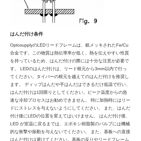
はんだ付け条件
OptosupplyのLEDリードフレームは、銀メッキされたFe/Cu
合金です。この物質は熱伝導率が低く、熱を伝えやすい性質
を持っているため、はんだ付けの際には十分な注意が必要で
す。 LEDのはんだ付けは、リード根元から3mm以内で行っ
てください。タイバーの根元を越えてのはんだ付けを推奨し
ます。 ディップはんだや手はんだはできるだけ低温で行い、
はんだ付けは1回限りとしてください。ピーク温度からの急
速な冷却プロセスはお勧めできません。 特に加熱時にはリー
ドにストレスを与えないようにしてください。 また、はんだ
付け後にLEDの位置を変えてはいけません。 はんだ付け後、
LED が室温に戻るまでは、エポキシ樹脂製のバルブには機械
的な衝撃や振動を与えないでください。 また、基板への直接
はんだ付けは避けてください。基板の反りやリードフレーム