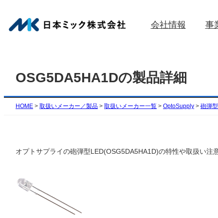
内
容
会社情報
事
を
ス
キ
ッ
OSG5DA5HA1Dの製品詳細
プ
HOME
>
取扱いメーカー／製品
>
取扱いメーカー一覧
>
OptoSupply
>
砲弾型(
オプトサプライの砲弾型LED(OSG5DA5HA1D)の特性や取