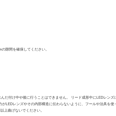
mmの隙間を確保してください。
んだ付け中や後に行うことはできません。 リード成形中にLEDレン
力がLEDレンズやその内部構造に伝わらないように、フールや治具を
回以上曲げないでください。