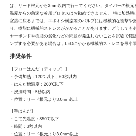
は、リード根元から3mm以内で行ってください。タイバーの根元
温度からの急速な冷却プロセスはお勧めできません。 特に加熱時に
室温に戻るまでは、エポキシ樹脂製のバルブには機械的な衝撃や
り、樹脂に機械的ストレスがかかることがあります。どうしても
ヤーボンドや樹脂の劣化などの問題が発生しないことを試験で確
ンプする必要がある場合は，LEDにかかる機械的ストレスを最小
推奨条件
【フローはんだ（ディップ）】
・予備加熱：120℃以下、60秒以内
・はんだ槽温度：260℃以下
・浸漬時間：5秒以内
・位置：リード根元より3.0mm以上
【手はんだ】
・こて先温度：350℃以下
・時間：3秒以内
・位置：リード根元より3.0mm以上