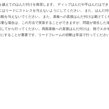
を越えてのはんだ付けを推奨します。 ディップはんだや手はんだはで
はリードにストレスを与えないようにしてください。 また、はんだ付け後
振動を与えないでください。 また、基板への直接はんだ付けは避けてく
必要な場合は、この方法で実装することができますが、問題が発生した
認してから行ってください。両面基板への直接はんだ付けは、熱でエポキ
限にすることが重要です。リードフレームの切断は常温で行ってくださ