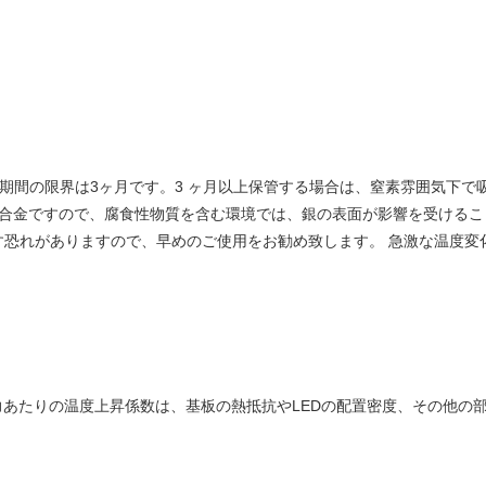
存期間の限界は3ヶ月です。3 ヶ月以上保管する場合は、窒素雰囲気下で
またはCu合金ですので、腐食性物質を含む環境では、銀の表面が影響を受け
す恐れがありますので、早めのご使用をお勧め致します。 急激な温度変
力あたりの温度上昇係数は、基板の熱抵抗やLEDの配置密度、その他の