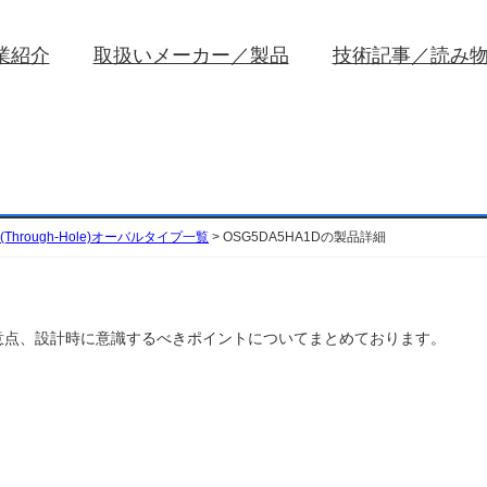
業紹介
取扱いメーカー／製品
技術記事／読み
Through-Hole)オーバルタイプ一覧
>
OSG5DA5HA1Dの製品詳細
扱い注意点、設計時に意識するべきポイントについてまとめております。