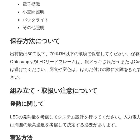
電子標識
小空間照明
バックライト
その他照明
保存方法について
出荷後は30℃以下、70％RH以下の環境で保管してください。保
OptosupplyのLEDリードフレームは、銀メッキされたFe
は避けてください。腐食や変色は、はんだ付けの際に支障をきた
さい。
組み立て・取扱い注意について
発熱に関して
LEDの発熱量を考慮してシステム設計を行ってください。入力電
は周囲の最高温度を考慮して決定する必要があります。
実装方法