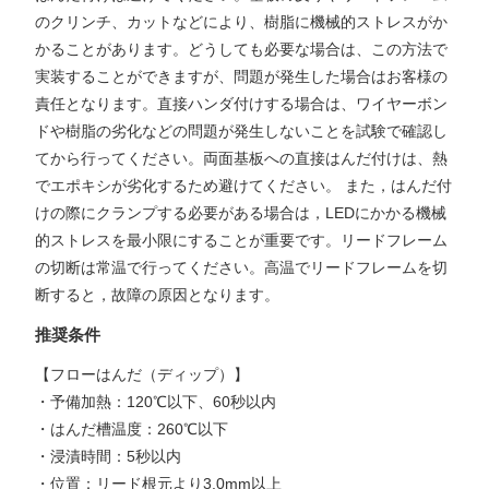
のクリンチ、カットなどにより、樹脂に機械的ストレスがか
かることがあります。どうしても必要な場合は、この方法で
実装することができますが、問題が発生した場合はお客様の
責任となります。直接ハンダ付けする場合は、ワイヤーボン
ドや樹脂の劣化などの問題が発生しないことを試験で確認し
てから行ってください。両面基板への直接はんだ付けは、熱
でエポキシが劣化するため避けてください。 また，はんだ付
けの際にクランプする必要がある場合は，LEDにかかる機械
的ストレスを最小限にすることが重要です。リードフレーム
の切断は常温で行ってください。高温でリードフレームを切
断すると，故障の原因となります。
推奨条件
【フローはんだ（ディップ）】
・予備加熱：120℃以下、60秒以内
・はんだ槽温度：260℃以下
・浸漬時間：5秒以内
・位置：リード根元より3.0mm以上