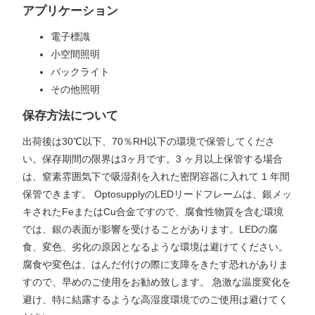
アプリケーション
電子標識
小空間照明
バックライト
その他照明
保存方法について
出荷後は30℃以下、70％RH以下の環境で保管してくださ
い。保存期間の限界は3ヶ月です。3 ヶ月以上保管する場合
は、窒素雰囲気下で吸湿剤を入れた密閉容器に入れて 1 年間
保管できます。 OptosupplyのLEDリードフレームは、銀メッ
キされたFeまたはCu合金ですので、腐食性物質を含む環境
では、銀の表面が影響を受けることがあります。LEDの腐
食、変色、劣化の原因となるような環境は避けてください。
腐食や変色は、はんだ付けの際に支障をきたす恐れがありま
すので、早めのご使用をお勧め致します。 急激な温度変化を
避け、特に結露するような高湿度環境でのご使用は避けてく