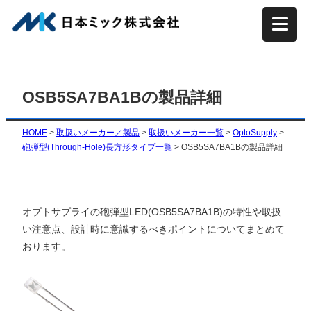
内
容
を
ス
キ
OSB5SA7BA1Bの製品詳細
ッ
プ
HOME
>
取扱いメーカー／製品
>
取扱いメーカー一覧
>
OptoSupply
>
砲弾型(Through-Hole)長方形タイプ一覧
>
OSB5SA7BA1Bの製品詳細
オプトサプライの砲弾型LED(OSB5SA7BA1B)の特性や取扱
い注意点、設計時に意識するべきポイントについてまとめて
おります。