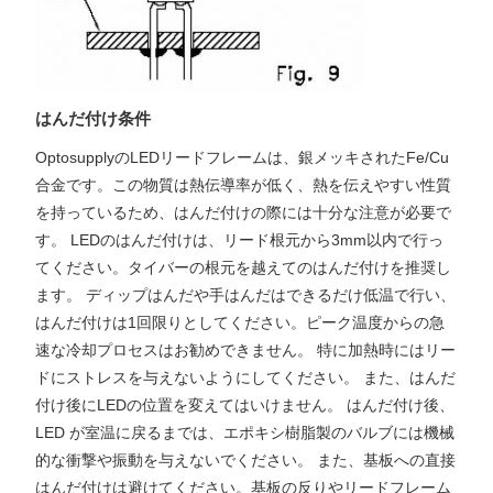
はんだ付け条件
OptosupplyのLEDリードフレームは、銀メッキされたFe/Cu
合金です。この物質は熱伝導率が低く、熱を伝えやすい性質
を持っているため、はんだ付けの際には十分な注意が必要で
す。 LEDのはんだ付けは、リード根元から3mm以内で行っ
てください。タイバーの根元を越えてのはんだ付けを推奨し
ます。 ディップはんだや手はんだはできるだけ低温で行い、
はんだ付けは1回限りとしてください。ピーク温度からの急
速な冷却プロセスはお勧めできません。 特に加熱時にはリー
ドにストレスを与えないようにしてください。 また、はんだ
付け後にLEDの位置を変えてはいけません。 はんだ付け後、
LED が室温に戻るまでは、エポキシ樹脂製のバルブには機械
的な衝撃や振動を与えないでください。 また、基板への直接
はんだ付けは避けてください。基板の反りやリードフレーム