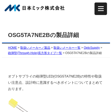
内
容
を
ス
キ
OSG5TA7NE2Bの製品詳細
ッ
プ
HOME
>
取扱いメーカー／製品
>
取扱いメーカー一覧
>
OptoSupply
>
砲弾型(Through-Hole)長方形タイプ一覧
>
OSG5TA7NE2Bの製品詳細
オプトサプライの砲弾型LED(OSG5TA7NE2B)の特性や取扱
い注意点、設計時に意識するべきポイントについてまとめて
おります。