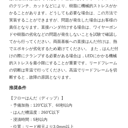
のクリンチ、カットなどにより、樹脂に機械的ストレスがか
かることがあります。どうしても必要な場合は、この方法で
実装することができますが、問題が発生した場合はお客様の
責任となります。直接ハンダ付けする場合は、ワイヤーボン
ドや樹脂の劣化などの問題が発生しないことを試験で確認し
てから行ってください。両面基板への直接はんだ付けは、熱
でエポキシが劣化するため避けてください。 また，はんだ付
けの際にクランプする必要がある場合は，LEDにかかる機械
的ストレスを最小限にすることが重要です。リードフレーム
の切断は常温で行ってください。高温でリードフレームを切
断すると，故障の原因となります。
推奨条件
【フローはんだ（ディップ）】
・予備加熱：120℃以下、60秒以内
・はんだ槽温度：260℃以下
・浸漬時間：5秒以内
・位置：リード根元より3.0mm以上