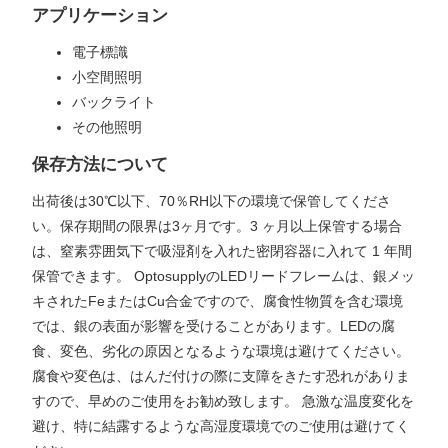
アプリケーション
電子標識
小空間照明
バックライト
その他照明
保存方法について
出荷後は30℃以下、70％RH以下の環境で保管してくださ
い。保存期間の限界は3ヶ月です。3 ヶ月以上保管する場合
は、窒素雰囲気下で吸湿剤を入れた密閉容器に入れて 1 年間
保管できます。 OptosupplyのLEDリードフレームは、銀メッ
キされたFeまたはCu合金ですので、腐食性物質を含む環境
では、銀の表面が影響を受けることがあります。LEDの腐
食、変色、劣化の原因となるような環境は避けてください。
腐食や変色は、はんだ付けの際に支障をきたす恐れがありま
すので、早めのご使用をお勧め致します。 急激な温度変化を
避け、特に結露するような高湿度環境でのご使用は避けてく