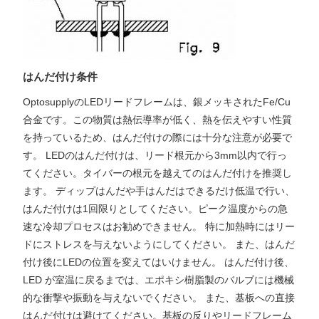
はんだ付け条件
OptosupplyのLEDリードフレームは、銀メッキされたFe/Cu
合金です。この物質は熱伝導率が低く、熱を伝えやすい性質
を持っているため、はんだ付けの際には十分な注意が必要で
す。 LEDのはんだ付けは、リード根元から3mm以内で行っ
てください。タイバーの根元を越えてのはんだ付けを推奨し
ます。 ディップはんだや手はんだはできるだけ低温で行い、
はんだ付けは1回限りとしてください。ピーク温度からの急
速な冷却プロセスはお勧めできません。 特に加熱時にはリー
ドにストレスを与えないようにしてください。 また、はんだ
付け後にLEDの位置を変えてはいけません。 はんだ付け後、
LED が室温に戻るまでは、エポキシ樹脂製のバルブには機械
的な衝撃や振動を与えないでください。 また、基板への直接
はんだ付けは避けてください。基板の反りやリードフレーム