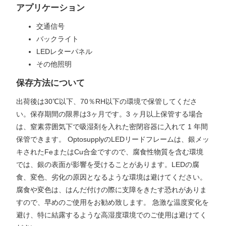
アプリケーション
交通信号
バックライト
LEDレターパネル
その他照明
保存方法について
出荷後は30℃以下、70％RH以下の環境で保管してくださ
い。保存期間の限界は3ヶ月です。3 ヶ月以上保管する場合
は、窒素雰囲気下で吸湿剤を入れた密閉容器に入れて 1 年間
保管できます。 OptosupplyのLEDリードフレームは、銀メッ
キされたFeまたはCu合金ですので、腐食性物質を含む環境
では、銀の表面が影響を受けることがあります。LEDの腐
食、変色、劣化の原因となるような環境は避けてください。
腐食や変色は、はんだ付けの際に支障をきたす恐れがありま
すので、早めのご使用をお勧め致します。 急激な温度変化を
避け、特に結露するような高湿度環境でのご使用は避けてく