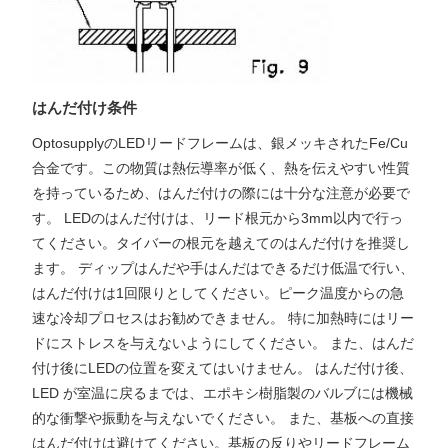
はんだ付け条件
OptosupplyのLEDリードフレームは、銀メッキされたFe/Cu
合金です。この物質は熱伝導率が低く、熱を伝えやすい性質
を持っているため、はんだ付けの際には十分な注意が必要で
す。 LEDのはんだ付けは、リード根元から3mm以内で行っ
てください。タイバーの根元を越えてのはんだ付けを推奨し
ます。 ディップはんだや手はんだはできるだけ低温で行い、
はんだ付けは1回限りとしてください。ピーク温度からの急
速な冷却プロセスはお勧めできません。 特に加熱時にはリー
ドにストレスを与えないようにしてください。 また、はんだ
付け後にLEDの位置を変えてはいけません。 はんだ付け後、
LED が室温に戻るまでは、エポキシ樹脂製のバルブには機械
的な衝撃や振動を与えないでください。 また、基板への直接
はんだ付けは避けてください。基板の反りやリードフレーム