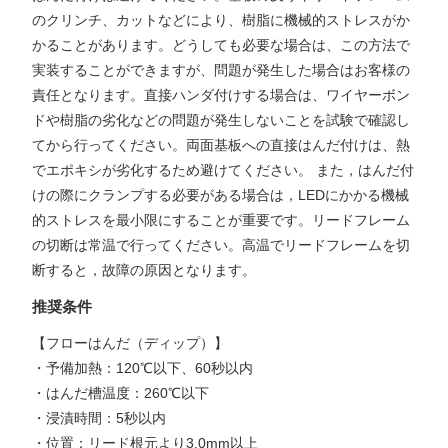
のクリンチ、カットなどにより、樹脂に機械的ストレスがか
かることがあります。どうしても必要な場合は、この方法で
実装することができますが、問題が発生した場合はお客様の
責任となります。直接ハンダ付けする場合は、ワイヤーボン
ドや樹脂の劣化などの問題が発生しないことを試験で確認し
てから行ってください。両面基板への直接はんだ付けは、熱
でエポキシが劣化するため避けてください。 また，はんだ付
けの際にクランプする必要がある場合は，LEDにかかる機械
的ストレスを最小限にすることが重要です。リードフレーム
の切断は常温で行ってください。高温でリードフレームを切
断すると，故障の原因となります。
推奨条件
【フローはんだ（ディップ）】
・予備加熱：120℃以下、60秒以内
・はんだ槽温度：260℃以下
・浸漬時間：5秒以内
・位置：リード根元より3.0mm以上