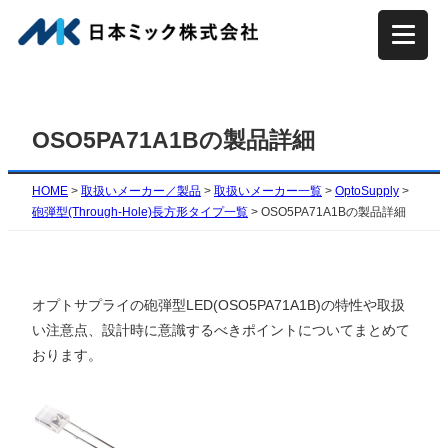
内
容
を
ス
キ
OSO5PA71A1Bの製品詳細
ッ
プ
HOME
>
取扱いメーカー／製品
>
取扱いメーカー一覧
>
OptoSupply
>
砲弾型(Through-Hole)長方形タイプ一覧
>
OSO5PA71A1Bの製品詳細
オプトサプライの砲弾型LED(OSO5PA71A1B)の特性や取扱
い注意点、設計時に意識するべきポイントについてまとめて
おります。