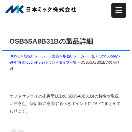
内
容
を
ス
キ
OSB5SA8B31Bの製品詳細
ッ
プ
HOME
>
取扱いメーカー／製品
>
取扱いメーカー一覧
>
OptoSupply
>
砲弾型(Through-Hole)ラウンドタイプ一覧
>
OSB5SA8B31Bの製品詳
細
オプトサプライの砲弾型LED(
OSB5SA8B31B
)の特性や取扱
い注意点、設計時に意識するべきポイントについてまとめて
おります。