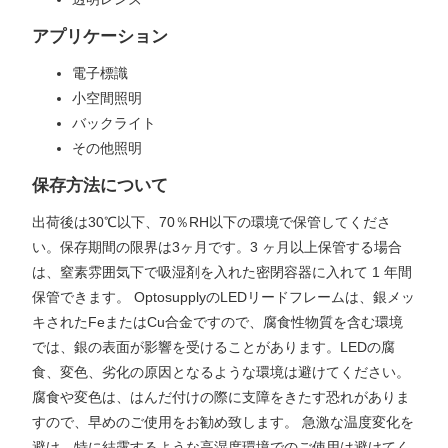
アプリケーション
電子標識
小空間照明
バックライト
その他照明
保存方法について
出荷後は30℃以下、70％RH以下の環境で保管してくださ
い。保存期間の限界は3ヶ月です。3 ヶ月以上保管する場合
は、窒素雰囲気下で吸湿剤を入れた密閉容器に入れて 1 年間
保管できます。 OptosupplyのLEDリードフレームは、銀メッ
キされたFeまたはCu合金ですので、腐食性物質を含む環境
では、銀の表面が影響を受けることがあります。LEDの腐
食、変色、劣化の原因となるような環境は避けてください。
腐食や変色は、はんだ付けの際に支障をきたす恐れがありま
すので、早めのご使用をお勧め致します。 急激な温度変化を
避け、特に結露するような高湿度環境でのご使用は避けてく