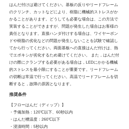
はんだ付けは避けてください。基板の反りやリードフレーム
のクリンチ、カットなどにより、樹脂に機械的ストレスがか
かることがあります。どうしても必要な場合は、この方法で
実装することができますが、問題が発生した場合はお客様の
責任となります。直接ハンダ付けする場合は、ワイヤーボン
ドや樹脂の劣化などの問題が発生しないことを試験で確認し
てから行ってください。両面基板への直接はんだ付けは、熱
でエポキシが劣化するため避けてください。 また，はんだ付
けの際にクランプする必要がある場合は，LEDにかかる機械
的ストレスを最小限にすることが重要です。リードフレーム
の切断は常温で行ってください。高温でリードフレームを切
断すると，故障の原因となります。
推奨条件
【フローはんだ（ディップ）】
・予備加熱：120℃以下、60秒以内
・はんだ槽温度：260℃以下
・浸漬時間：5秒以内