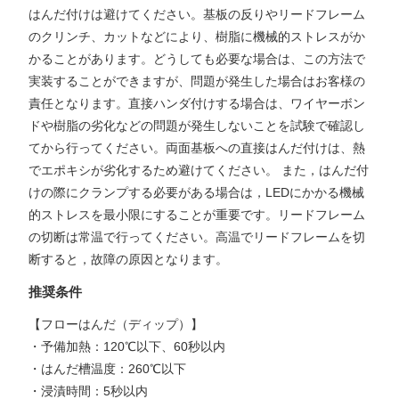
はんだ付けは避けてください。基板の反りやリードフレーム
のクリンチ、カットなどにより、樹脂に機械的ストレスがか
かることがあります。どうしても必要な場合は、この方法で
実装することができますが、問題が発生した場合はお客様の
責任となります。直接ハンダ付けする場合は、ワイヤーボン
ドや樹脂の劣化などの問題が発生しないことを試験で確認し
てから行ってください。両面基板への直接はんだ付けは、熱
でエポキシが劣化するため避けてください。 また，はんだ付
けの際にクランプする必要がある場合は，LEDにかかる機械
的ストレスを最小限にすることが重要です。リードフレーム
の切断は常温で行ってください。高温でリードフレームを切
断すると，故障の原因となります。
推奨条件
【フローはんだ（ディップ）】
・予備加熱：120℃以下、60秒以内
・はんだ槽温度：260℃以下
・浸漬時間：5秒以内