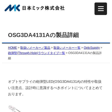
内
容
を
ス
キ
OSG3DA4131Aの製品詳細
ッ
プ
HOME
>
取扱いメーカー／製品
>
取扱いメーカー一覧
>
OptoSupply
>
砲弾型(Through-Hole)ラウンドタイプ一覧
>
OSG3DA4131Aの製品詳
細
オプトサプライの砲弾型LED(
OSG3DA4131A
)の特性や取扱
い注意点、設計時に意識するべきポイントについてまとめて
おります。