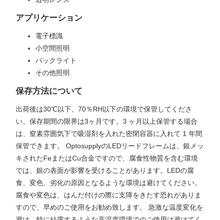
アプリケーション
電子標識
小空間照明
バックライト
その他照明
保存方法について
出荷後は30℃以下、70％RH以下の環境で保管してくださ
い。保存期間の限界は3ヶ月です。3 ヶ月以上保管する場合
は、窒素雰囲気下で吸湿剤を入れた密閉容器に入れて 1 年間
保管できます。 OptosupplyのLEDリードフレームは、銀メッ
キされたFeまたはCu合金ですので、腐食性物質を含む環境
では、銀の表面が影響を受けることがあります。LEDの腐
食、変色、劣化の原因となるような環境は避けてください。
腐食や変色は、はんだ付けの際に支障をきたす恐れがありま
すので、早めのご使用をお勧め致します。 急激な温度変化を
避け、特に結露するような高湿度環境でのご使用は避けてく