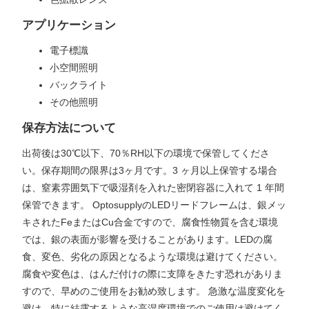
アプリケーション
電子標識
小空間照明
バックライト
その他照明
保存方法について
出荷後は30℃以下、70％RH以下の環境で保管してくださ
い。保存期間の限界は3ヶ月です。3 ヶ月以上保管する場合
は、窒素雰囲気下で吸湿剤を入れた密閉容器に入れて 1 年間
保管できます。 OptosupplyのLEDリードフレームは、銀メッ
キされたFeまたはCu合金ですので、腐食性物質を含む環境
では、銀の表面が影響を受けることがあります。LEDの腐
食、変色、劣化の原因となるような環境は避けてください。
腐食や変色は、はんだ付けの際に支障をきたす恐れがありま
すので、早めのご使用をお勧め致します。 急激な温度変化を
避け、特に結露するような高湿度環境でのご使用は避けてく