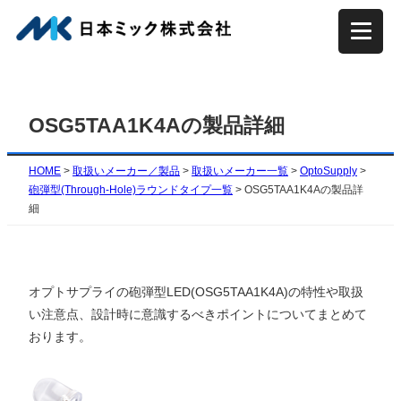
内
容
を
ス
キ
OSG5TAA1K4Aの製品詳細
ッ
プ
HOME
>
取扱いメーカー／製品
>
取扱いメーカー一覧
>
OptoSupply
>
砲弾型(Through-Hole)ラウンドタイプ一覧
>
OSG5TAA1K4Aの製品詳
細
オプトサプライの砲弾型LED(
OSG5TAA1K4A
)の特性や取扱
い注意点、設計時に意識するべきポイントについてまとめて
おります。