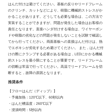
はんだ付けは避けてください。基板の反りやリードフレーム
のクリンチ、カットなどにより、樹脂に機械的ストレスがか
かることがあります。どうしても必要な場合は、この方法で
実装することができますが、問題が発生した場合はお客様の
責任となります。直接ハンダ付けする場合は、ワイヤーボン
ドや樹脂の劣化などの問題が発生しないことを試験で確認し
てから行ってください。両面基板への直接はんだ付けは、熱
でエポキシが劣化するため避けてください。 また，はんだ付
けの際にクランプする必要がある場合は，LEDにかかる機械
的ストレスを最小限にすることが重要です。リードフレーム
の切断は常温で行ってください。高温でリードフレームを切
断すると，故障の原因となります。
推奨条件
【フローはんだ（ディップ）】
・予備加熱：120℃以下、60秒以内
・はんだ槽温度：260℃以下
・浸漬時間：5秒以内