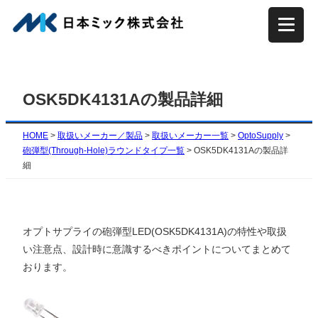
内
容
を
ス
キ
OSK5DK4131Aの製品詳細
ッ
プ
HOME
>
取扱いメーカー／製品
>
取扱いメーカー一覧
>
OptoSupply
>
砲弾型(Through-Hole)ラウンドタイプ一覧
>
OSK5DK4131Aの製品詳
細
オプトサプライの砲弾型LED(
OSK5DK4131A
)の特性や取扱
い注意点、設計時に意識するべきポイントについてまとめて
おります。