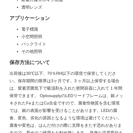
透明レンズ
アプリケーション
電子標識
小空間照明
バックライト
その他照明
保存方法について
出荷後は30℃以下、70％RH以下の環境で保管してくださ
い。保存期間の限界は3ヶ月です。3 ヶ月以上保管する場合
は、窒素雰囲気下で吸湿剤を入れた密閉容器に入れて 1 年間
保管できます。 OptosupplyのLEDリードフレームは、銀メッ
キされたFeまたはCu合金ですので、腐食性物質を含む環境
では、銀の表面が影響を受けることがあります。LEDの腐
食、変色、劣化の原因となるような環境は避けてください。
腐食や変色は、はんだ付けの際に支障をきたす恐れがありま
すので、早めのご使用をお勧め致します。 急激な温度変化を