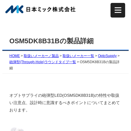
内
容
を
ス
キ
OSM5DK8B31Bの製品詳細
ッ
プ
HOME
>
取扱いメーカー／製品
>
取扱いメーカー一覧
>
OptoSupply
>
砲弾型(Through-Hole)ラウンドタイプ一覧
>
OSM5DK8B31Bの製品詳
細
オプトサプライの砲弾型LED(
OSM5DK8B31B
)の特性や取扱
い注意点、設計時に意識するべきポイントについてまとめて
おります。