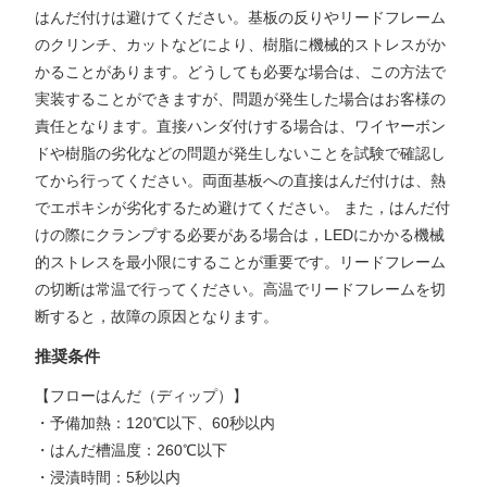
はんだ付けは避けてください。基板の反りやリードフレーム
のクリンチ、カットなどにより、樹脂に機械的ストレスがか
かることがあります。どうしても必要な場合は、この方法で
実装することができますが、問題が発生した場合はお客様の
責任となります。直接ハンダ付けする場合は、ワイヤーボン
ドや樹脂の劣化などの問題が発生しないことを試験で確認し
てから行ってください。両面基板への直接はんだ付けは、熱
でエポキシが劣化するため避けてください。 また，はんだ付
けの際にクランプする必要がある場合は，LEDにかかる機械
的ストレスを最小限にすることが重要です。リードフレーム
の切断は常温で行ってください。高温でリードフレームを切
断すると，故障の原因となります。
推奨条件
【フローはんだ（ディップ）】
・予備加熱：120℃以下、60秒以内
・はんだ槽温度：260℃以下
・浸漬時間：5秒以内