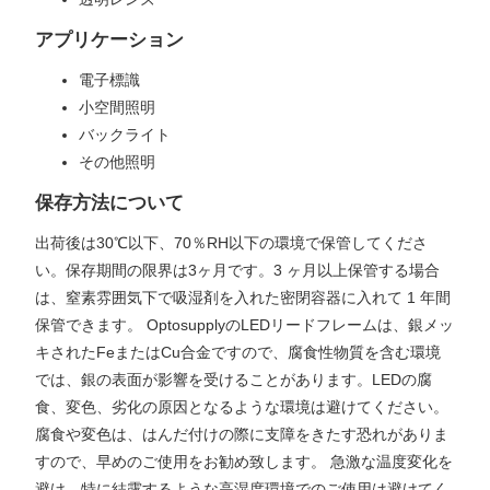
アプリケーション
電子標識
小空間照明
バックライト
その他照明
保存方法について
出荷後は30℃以下、70％RH以下の環境で保管してくださ
い。保存期間の限界は3ヶ月です。3 ヶ月以上保管する場合
は、窒素雰囲気下で吸湿剤を入れた密閉容器に入れて 1 年間
保管できます。 OptosupplyのLEDリードフレームは、銀メッ
キされたFeまたはCu合金ですので、腐食性物質を含む環境
では、銀の表面が影響を受けることがあります。LEDの腐
食、変色、劣化の原因となるような環境は避けてください。
腐食や変色は、はんだ付けの際に支障をきたす恐れがありま
すので、早めのご使用をお勧め致します。 急激な温度変化を
避け、特に結露するような高湿度環境でのご使用は避けてく