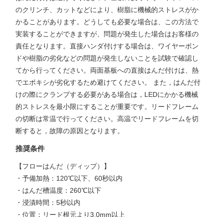
のクリンチ、カットなどにより、樹脂に機械的ストレスがか
かることがあります。どうしても必要な場合は、この方法で
実装することができますが、問題が発生した場合はお客様の
責任となります。直接ハンダ付けする場合は、ワイヤーボン
ドや樹脂の劣化などの問題が発生しないことを試験で確認し
てから行ってください。両面基板への直接はんだ付けは、熱
でエポキシが劣化するため避けてください。 また，はんだ付
けの際にクランプする必要がある場合は，LEDにかかる機械
的ストレスを最小限にすることが重要です。リードフレーム
の切断は常温で行ってください。高温でリードフレームを切
断すると，故障の原因となります。
推奨条件
【フローはんだ（ディップ）】
・予備加熱：120℃以下、60秒以内
・はんだ槽温度：260℃以下
・浸漬時間：5秒以内
・位置：リード根元より3.0mm以上