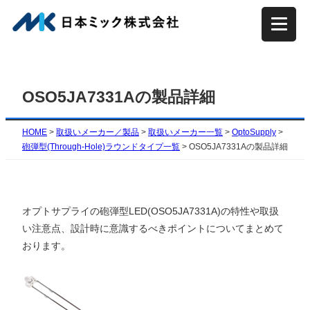
内
容
を
ス
キ
OSO5JA7331Aの製品詳細
ッ
プ
HOME
>
取扱いメーカー／製品
>
取扱いメーカー一覧
>
OptoSupply
>
砲弾型(Through-Hole)ラウンドタイプ一覧
>
OSO5JA7331Aの製品詳細
オプトサプライの砲弾型LED(OSO5JA7331A)の特性や取扱
い注意点、設計時に意識するべきポイントについてまとめて
おります。