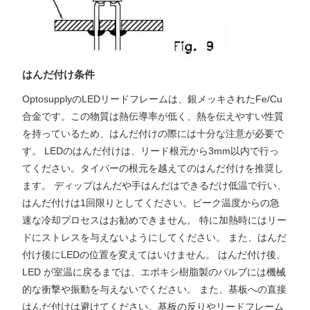
はんだ付け条件
OptosupplyのLEDリードフレームは、銀メッキされたFe/Cu
合金です。この物質は熱伝導率が低く、熱を伝えやすい性質
を持っているため、はんだ付けの際には十分な注意が必要で
す。 LEDのはんだ付けは、リード根元から3mm以内で行っ
てください。タイバーの根元を越えてのはんだ付けを推奨し
ます。 ディップはんだや手はんだはできるだけ低温で行い、
はんだ付けは1回限りとしてください。ピーク温度からの急
速な冷却プロセスはお勧めできません。 特に加熱時にはリー
ドにストレスを与えないようにしてください。 また、はんだ
付け後にLEDの位置を変えてはいけません。 はんだ付け後、
LED が室温に戻るまでは、エポキシ樹脂製のバルブには機械
的な衝撃や振動を与えないでください。 また、基板への直接
はんだ付けは避けてください。基板の反りやリードフレーム