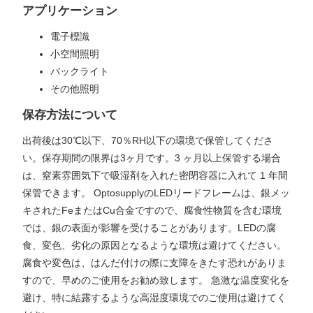
アプリケーション
電子標識
小空間照明
バックライト
その他照明
保存方法について
出荷後は30℃以下、70％RH以下の環境で保管してくださ
い。保存期間の限界は3ヶ月です。3 ヶ月以上保管する場合
は、窒素雰囲気下で吸湿剤を入れた密閉容器に入れて 1 年間
保管できます。 OptosupplyのLEDリードフレームは、銀メッ
キされたFeまたはCu合金ですので、腐食性物質を含む環境
では、銀の表面が影響を受けることがあります。LEDの腐
食、変色、劣化の原因となるような環境は避けてください。
腐食や変色は、はんだ付けの際に支障をきたす恐れがありま
すので、早めのご使用をお勧め致します。 急激な温度変化を
避け、特に結露するような高湿度環境でのご使用は避けてく