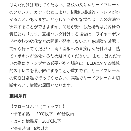
はんだ付けは避けてください。基板の反りやリードフレーム
のクリンチ、カットなどにより、樹脂に機械的ストレスがか
かることがあります。どうしても必要な場合は、この方法で
実装することができますが、問題が発生した場合はお客様の
責任となります。直接ハンダ付けする場合は、ワイヤーボン
ドや樹脂の劣化などの問題が発生しないことを試験で確認し
てから行ってください。両面基板への直接はんだ付けは、熱
でエポキシが劣化するため避けてください。 また，はんだ付
けの際にクランプする必要がある場合は，LEDにかかる機械
的ストレスを最小限にすることが重要です。リードフレーム
の切断は常温で行ってください。高温でリードフレームを切
断すると，故障の原因となります。
推奨条件
【フローはんだ（ディップ）】
・予備加熱：120℃以下、60秒以内
・はんだ槽温度：260℃以下
・浸漬時間：5秒以内