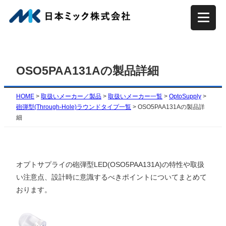
内
容
を
ス
キ
OSO5PAA131Aの製品詳細
ッ
プ
HOME
>
取扱いメーカー／製品
>
取扱いメーカー一覧
>
OptoSupply
>
砲弾型(Through-Hole)ラウンドタイプ一覧
>
OSO5PAA131Aの製品詳
細
オプトサプライの砲弾型LED(
OSO5PAA131A
)の特性や取扱
い注意点、設計時に意識するべきポイントについてまとめて
おります。