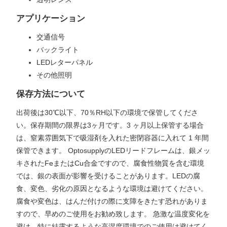
アプリケーション
交通信号
バックライト
LEDレターパネル
その他照明
保存方法について
出荷後は30℃以下、70％RH以下の環境で保管してくださ
い。保存期間の限界は3ヶ月です。3 ヶ月以上保管する場合
は、窒素雰囲気下で吸湿剤を入れた密閉容器に入れて 1 年間
保管できます。 OptosupplyのLEDリードフレームは、銀メッ
キされたFeまたはCu合金ですので、腐食性物質を含む環境
では、銀の表面が影響を受けることがあります。LEDの腐
食、変色、劣化の原因となるような環境は避けてください。
腐食や変色は、はんだ付けの際に支障をきたす恐れがありま
すので、早めのご使用をお勧め致します。 急激な温度変化を
避け、特に結露するような高湿度環境でのご使用は避けてく