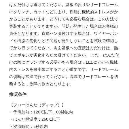
はんだ付けは避けてください。基板の反りやリードフレーム
のクリンチ、カットなどにより、樹脂に機械的ストレスがか
かることがあります。どうしても必要な場合は、この方法で
実装することができますが、問題が発生した場合はお客様の
責任となります。直接ハンダ付けする場合は、ワイヤーボン
ドや樹脂の劣化などの問題が発生しないことを試験で確認し
てから行ってください。両面基板への直接はんだ付けは、熱
でエポキシが劣化するため避けてください。 また，はんだ付
けの際にクランプする必要がある場合は，LEDにかかる機械
的ストレスを最小限にすることが重要です。リードフレーム
の切断は常温で行ってください。高温でリードフレームを切
断すると，故障の原因となります。
推奨条件
【フローはんだ（ディップ）】
・予備加熱：120℃以下、60秒以内
・はんだ槽温度：260℃以下
・浸漬時間：5秒以内