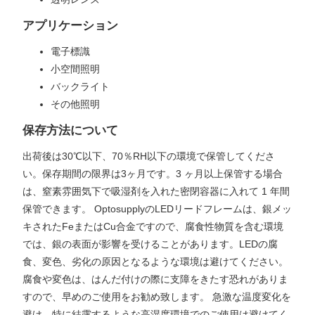
アプリケーション
電子標識
小空間照明
バックライト
その他照明
保存方法について
出荷後は30℃以下、70％RH以下の環境で保管してくださ
い。保存期間の限界は3ヶ月です。3 ヶ月以上保管する場合
は、窒素雰囲気下で吸湿剤を入れた密閉容器に入れて 1 年間
保管できます。 OptosupplyのLEDリードフレームは、銀メッ
キされたFeまたはCu合金ですので、腐食性物質を含む環境
では、銀の表面が影響を受けることがあります。LEDの腐
食、変色、劣化の原因となるような環境は避けてください。
腐食や変色は、はんだ付けの際に支障をきたす恐れがありま
すので、早めのご使用をお勧め致します。 急激な温度変化を
避け、特に結露するような高湿度環境でのご使用は避けてく