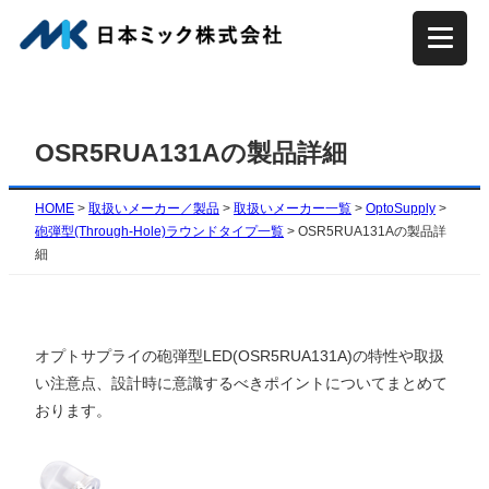
内
容
を
ス
キ
OSR5RUA131Aの製品詳細
ッ
プ
HOME
>
取扱いメーカー／製品
>
取扱いメーカー一覧
>
OptoSupply
>
砲弾型(Through-Hole)ラウンドタイプ一覧
>
OSR5RUA131Aの製品詳
細
オプトサプライの砲弾型LED(OSR5RUA131A)の特性や取扱
い注意点、設計時に意識するべきポイントについてまとめて
おります。