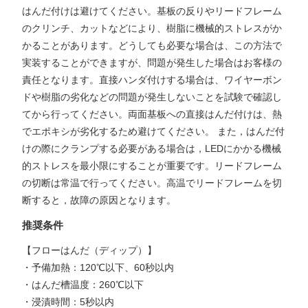
はんだ付けは避けてください。基板の反りやリードフレーム
のクリンチ、カットなどにより、樹脂に機械的ストレスがか
かることがあります。どうしても必要な場合は、この方法で
実装することができますが、問題が発生した場合はお客様の
責任となります。直接ハンダ付けする場合は、ワイヤーボン
ドや樹脂の劣化などの問題が発生しないことを試験で確認し
てから行ってください。両面基板への直接はんだ付けは、熱
でエポキシが劣化するため避けてください。 また，はんだ付
けの際にクランプする必要がある場合は，LEDにかかる機械
的ストレスを最小限にすることが重要です。リードフレーム
の切断は常温で行ってください。高温でリードフレームを切
断すると，故障の原因となります。
推奨条件
【フローはんだ（ディップ）】
・予備加熱：120℃以下、60秒以内
・はんだ槽温度：260℃以下
・浸漬時間：5秒以内