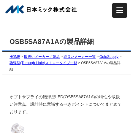
内
容
を
ス
キ
OSB5SA87A1Aの製品詳細
ッ
プ
HOME
>
取扱いメーカー／製品
>
取扱いメーカー一覧
>
OptoSupply
>
砲弾型(Through-Hole)ストロータイプ一覧
>
OSB5SA87A1Aの製品詳
細
オプトサプライの砲弾型LED(OSB5SA87A1A)の特性や取扱
い注意点、設計時に意識するべきポイントについてまとめて
おります。