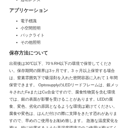
アプリケーション
電子標識
小空間照明
バックライト
その他照明
保存方法について
出荷後は30℃以下、70％RH以下の環境で保管してくださ
い。保存期間の限界は3ヶ月です。3 ヶ月以上保管する場合
は、窒素雰囲気下で吸湿剤を入れた密閉容器に入れて 1 年間
保管できます。 OptosupplyのLEDリードフレームは、銀メッ
キされたFeまたはCu合金ですので、腐食性物質を含む環境
では、銀の表面が影響を受けることがあります。LEDの腐
食、変色、劣化の原因となるような環境は避けてください。
腐食や変色は、はんだ付けの際に支障をきたす恐れがありま
すので、早めのご使用をお勧め致します。 急激な温度変化を
避け、特に結露するような高湿度環境でのご使用は避けてく