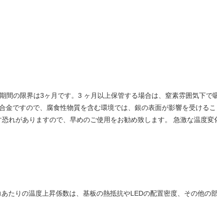
存期間の限界は3ヶ月です。3 ヶ月以上保管する場合は、窒素雰囲気下で
またはCu合金ですので、腐食性物質を含む環境では、銀の表面が影響を受け
す恐れがありますので、早めのご使用をお勧め致します。 急激な温度変
力あたりの温度上昇係数は、基板の熱抵抗やLEDの配置密度、その他の