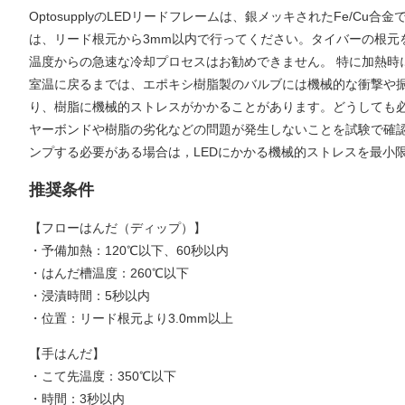
OptosupplyのLEDリードフレームは、銀メッキされたFe
は、リード根元から3mm以内で行ってください。タイバーの根元
温度からの急速な冷却プロセスはお勧めできません。 特に加熱時に
室温に戻るまでは、エポキシ樹脂製のバルブには機械的な衝撃や
り、樹脂に機械的ストレスがかかることがあります。どうしても
ヤーボンドや樹脂の劣化などの問題が発生しないことを試験で確
ンプする必要がある場合は，LEDにかかる機械的ストレスを最小
推奨条件
【フローはんだ（ディップ）】
・予備加熱：120℃以下、60秒以内
・はんだ槽温度：260℃以下
・浸漬時間：5秒以内
・位置：リード根元より3.0mm以上
【手はんだ】
・こて先温度：350℃以下
・時間：3秒以内