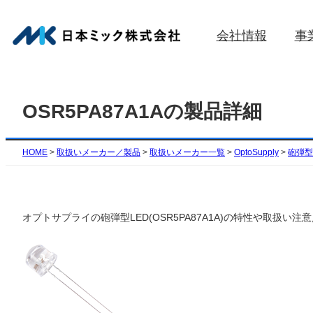
内
容
会社情報
事
を
ス
キ
ッ
OSR5PA87A1Aの製品詳細
プ
HOME
>
取扱いメーカー／製品
>
取扱いメーカー一覧
>
OptoSupply
>
砲弾型(
オプトサプライの砲弾型LED(OSR5PA87A1A)の特性や取