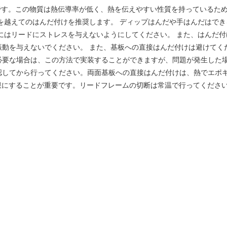
/Cu合金です。この物質は熱伝導率が低く、熱を伝えやすい性質を持っている
を越えてのはんだ付けを推奨します。 ディップはんだや手はんだはで
はリードにストレスを与えないようにしてください。 また、はんだ付け後
振動を与えないでください。 また、基板への直接はんだ付けは避けてく
必要な場合は、この方法で実装することができますが、問題が発生した
認してから行ってください。両面基板への直接はんだ付けは、熱でエポキ
限にすることが重要です。リードフレームの切断は常温で行ってくださ