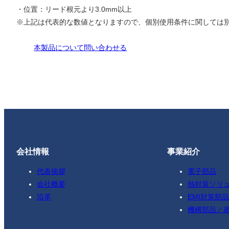
・位置：リード根元より3.0mm以上
※上記は代表的な数値となりますので、個別使用条件に関しては
本製品について問い合わせる
会社情報
事業紹介
代表挨拶
電子部品
会社概要
熱対策ソリ
沿革
EMI対策部品
機構部品／