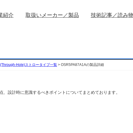
業紹介
取扱いメーカー／製品
技術記事／読み
Through-Hole)ストロータイプ一覧
>
OSR5PA87A1Aの製品詳細
扱い注意点、設計時に意識するべきポイントについてまとめております。